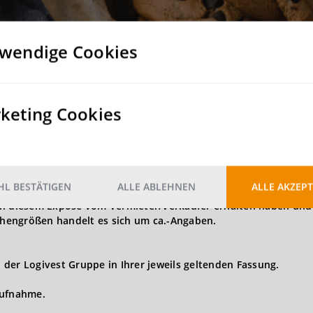
ung
 nicht als provisionsfrei gekennzeichneten Immobilien - erhalten
wendige Cookies
onatsmieten zzgl. der gesetzlichen MwSt.
t sich die Provision auf 3,5 Nettomonatsmieten. Bei einer
ie Provision auf 4,0 Nettomonatsmieten. Die vorgenannten
gesetzlichen Mehrwertsteuer.
keting Cookies
s - für die nicht als provisionsfrei gekennzeichneten Immobi
eis bis einschließlich 5 Mio. EUR, 4 % netto bei einem Kaufprei
owie 3 % netto ab einem Kaufpreis von über 10 Mio. EUR jeweils 
L BESTÄTIGEN
ALLE ABLEHNEN
ALLE AKZEPT
in diesem Exposé vom Vermieter/Verkäufer erhalten haben und 
hengrößen handelt es sich um ca.-Angaben.
der Logivest Gruppe in Ihrer jeweils geltenden Fassung.
aufnahme.