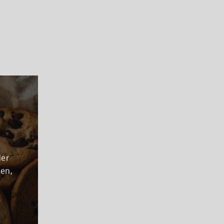
icht
en!
der
den,