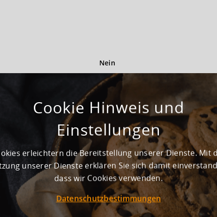
Nein
Cookie Hinweis und
Einstellungen
t GmbH angebotenen Grundstücke und Bestandsflächen können n
 Logistik, Produktion und Light Industrial als Nutzung wünsch
zeiten, Flohmärkte, Konzerte, Filmdrehs etc.)
okies erleichtern die Bereitstellung unserer Dienste. Mit 
gsstätten
zung unserer Dienste erklären Sie sich damit einverstan
dass wir Cookies verwenden.
ng wie Hundeschulen
Datenschutzbestimmungen