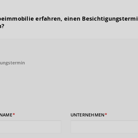
eimmobilie erfahren, einen Besichtigungs­term
n?
gungstermin
NAME
UNTERNEHMEN