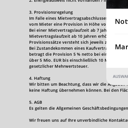
2. Energieausweis nicht vorhanden / in Bearbeit
3. Provisionsregelung
Im Falle eines Mietvertragsabschlusses - für die
Not
vom Mieter eine Provision in Höhe von 3 Nettom
Bei einer Mietvertragslaufzeit ab 7 Jahren erhöh
Mietvertragslaufzeit ab 10 Jahren erhöht sich d
Provisionssätze versteht sich jeweils zzgl. der 
Mar
Bei Zustandekommen eines Kaufvertragsabschlusse
betragt die Provision 5 % netto bei einem Kaufpr
über 5 Mio. EUR bis einschließlich 10 Mio. EUR s
gesetzlicher Mehrwertsteuer.
AUSWAH
4. Haftung
Wir bitten um Beachtung, dass wir die Angaben 
keine Haftung übernehmen können. Bei den Fläc
5. AGB
Es gelten die Allgemeinen Geschäftsbedingungen 
Wir freuen uns auf Ihre unverbindliche Kontakt