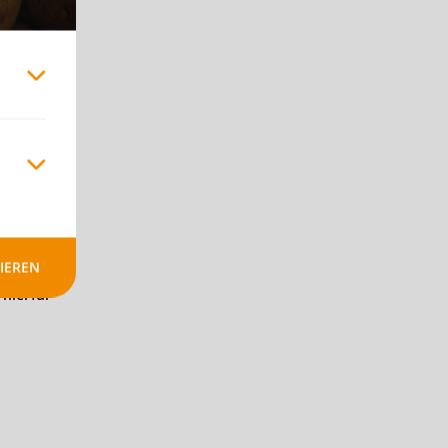
 wir
lien –
s von
zzgl.
IEREN
hierfür