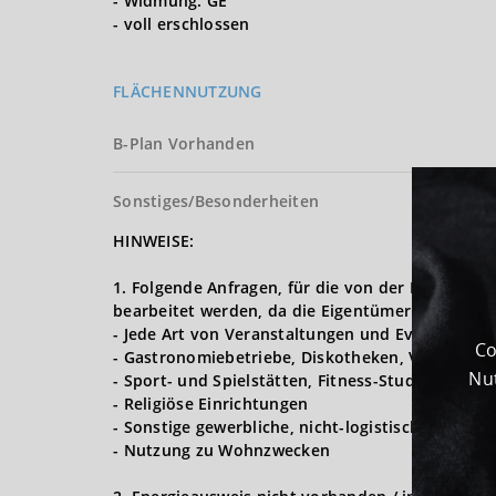
- Widmung: GE
- voll erschlossen
FLÄCHENNUTZUNG
B-Plan Vorhanden
Sonstiges/Besonderheiten
HINWEISE:
1. Folgende Anfragen, für die von der Logives
bearbeitet werden, da die Eigentümer nur Lager,
- Jede Art von Veranstaltungen und Events (Hoch
Co
- Gastronomiebetriebe, Diskotheken, Vergnügun
Nut
- Sport- und Spielstätten, Fitness-Studios
- Religiöse Einrichtungen
- Sonstige gewerbliche, nicht-logistische Nutzu
- Nutzung zu Wohnzwecken