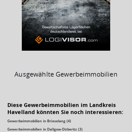
BESCHÄFTIGTEN- UND ARBEITSLOSENQUOTE
7.07%
40%
Ausgewählte Gewerbeimmobilien
KAUFKRAFT
(STAND: 2018)
Diese Gewerbeimmobilien im Landkreis
Euro pro Kopf
Havelland könnten Sie noch interessieren:
(Landkreis / Kreisfreie Stadt)
20.533 €
Gewerbeimmobilien in Brieselang
(4)
Kaufkraftindex
Gewerbeimmobilien in Dallgow-Döberitz
(3)