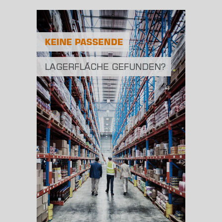
Bevölkerungsdichte
2
(Landkreis / Kreisfreie Stadt)
94 Einwohner/km
Fläche
2
(Landkreis / Kreisfreie Stadt)
1.727,31 km
BESCHÄFTIGUNG
(STAND: 06/2020)
Beschäftigte
(Landkreis / Kreisfreie Stadt)
66.293
Beschäftigtenquote
(Landkreis / Kreisfreie Stadt)
40,67 %
Arbeitslosenquote
(Landkreis / Kreisfreie Stadt)
7,07 %