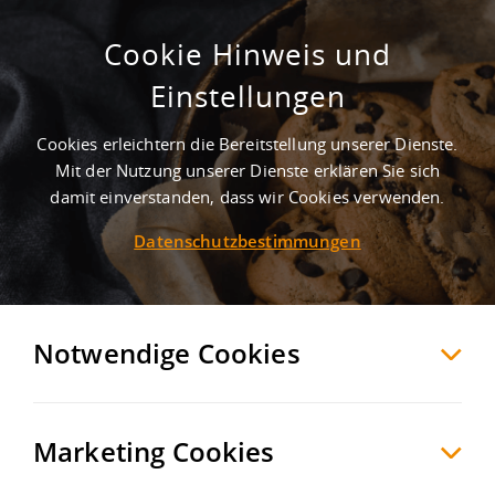
Cookie Hinweis und
Projektierter Neubau einer
Einstellungen
hochmodernen Lager- und
Logistikhalle an der A10
Cookies erleichtern die Bereitstellung unserer Dienste.
Mit der Nutzung unserer Dienste erklären Sie sich
Nauen
Havelland
, Deutschland
damit einverstanden, dass wir Cookies verwenden.
Datenschutzbestimmungen
MERKEN
VERGLEICHEN
EXPORT PDF
Notwendige Cookies
Marketing Cookies