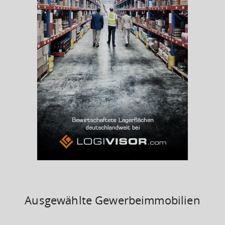
(Landkreis / Kreisfreie Stadt)
38,25 %
Arbeitslosenquote
(Landkreis / Kreisfreie Stadt)
9,44 %
BESCHÄFTIGTEN- UND ARBEITSLOSENQUOTE
9.44%
38%
Ausgewählte Gewerbeimmobilien