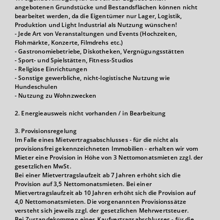
angebotenen Grundstücke und Bestandsflächen können nicht
bearbeitet werden, da die Eigentümer nur Lager, Logistik,
Produktion und Light Industrial als Nutzung wünschen!
- Jede Art von Veranstaltungen und Events (Hochzeiten,
Flohmärkte, Konzerte, Filmdrehs etc.)
- Gastronomiebetriebe, Diskotheken, Vergnügungsstätten
- Sport- und Spielstätten, Fitness-Studios
- Religiöse Einrichtungen
- Sonstige gewerbliche, nicht-logistische Nutzung wie
Hundeschulen
- Nutzung zu Wohnzwecken
2. Energieausweis nicht vorhanden / in Bearbeitung
3. Provisionsregelung
Im Falle eines Mietvertragsabschlusses - für die nicht als
provisionsfrei gekennzeichneten Immobilien - erhalten wir vom
Mieter eine Provision in Höhe von 3 Nettomonatsmieten zzgl. der
gesetzlichen MwSt.
Bei einer Mietvertragslaufzeit ab 7 Jahren erhöht sich die
Provision auf 3,5 Nettomonatsmieten. Bei einer
Mietvertragslaufzeit ab 10 Jahren erhöht sich die Provision auf
4,0 Nettomonatsmieten. Die vorgenannten Provisionssätze
versteht sich jeweils zzgl. der gesetzlichen Mehrwertsteuer.
Bei Zustandekommen eines Kaufvertragsabschlusses - für die