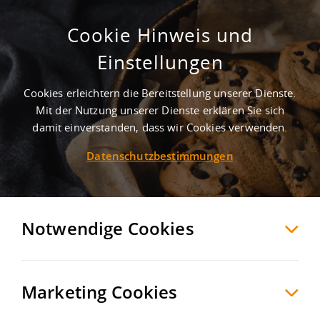
Cookie Hinweis und
Günstige Logistikfläche ab sofort zur
Einstellungen
Miete!
Cookies erleichtern die Bereitstellung unserer Dienste.
Gerdshagen
Prignitz
, Deutschland
Mit der Nutzung unserer Dienste erklären Sie sich
damit einverstanden, dass wir Cookies verwenden.
Datenschutzbestimmungen
MERKEN
VERGLEICHEN
EXPORT PDF
Notwendige Cookies
Marketing Cookies