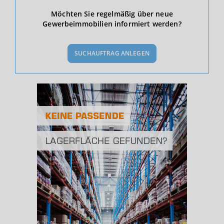
Ökonomische Daten & Fakten
Möchten Sie regelmäßig über neue
Gewerbeimmobilien informiert werden?
BEVÖLKERUNG
(STAND: 12/2019)
SUCHAUFTRAG ANLEGEN
Bevölkerung Gesamt
(Landkreis / Kreisfreie Stadt)
76.158
Bevölkerungsdichte
2
(Landkreis / Kreisfreie Stadt)
36 Einwohner/km
Fläche
2
(Landkreis / Kreisfreie Stadt)
2.138,54 km
BESCHÄFTIGUNG
(STAND: 06/2020)
Beschäftigte
(Landkreis / Kreisfreie Stadt)
29.130
Beschäftigtenquote