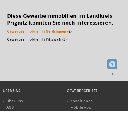
KAUFKRAFT
(STAND: 2018)
Diese Gewerbeimmobilien im Landkreis
Euro pro Kopf
Prignitz könnten Sie noch interessieren:
(Landkreis / Kreisfreie Stadt)
19.218 €
Gewerbeimmobilien in Gerdshagen
(2)
Kaufkraftindex
Gewerbeimmobilien in Pritzwalk
(3)
(Landkreis / Kreisfreie Stadt)
83,93
KAUFKRAFT - EURO PRO KOPF
Landkreis / Kreisfreie Stadt
22.651 €
UP
Bundesland
20.099 €
Deutschland
19.218 €
ÜBER UNS
GEWERBEGEBIETE
0 €
20.000 €
40.000 €
Über uns
Konditionen
AGB
Mobile App
Impressum
Newsletter
WIRTSCHAFTSKRAFT
(STAND: 2018)
ANRUF
KONTAKT
Datenschutz
Kundeninformationen