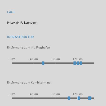
LAGE
Pritzwalk-Falkenhagen
INFRASTRUKTUR
Entfernung zum int. Flughafen
0 km
40 km
80 km
120 km
Entfernung zum Kombiterminal
0 km
40 km
80 km
120 km