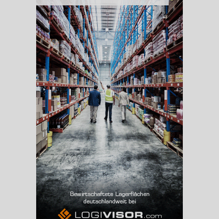
BESCHÄFTIGUNG
(STAND: 06/2020)
Beschäftigte
(Landkreis / Kreisfreie Stadt)
188.354
Beschäftigtenquote
(Landkreis / Kreisfreie Stadt)
42,32 %
Arbeitslosenquote
(Landkreis / Kreisfreie Stadt)
4,66 %
BESCHÄFTIGTEN- UND ARBEITSLOSENQUOTE
4.66%
42%