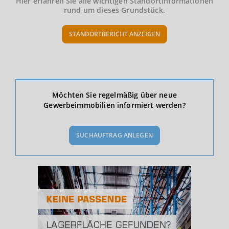
Hier erfahren Sie alle wichtigen Standortinformationen
rund um dieses Grundstück.
STANDORTBERICHT ANZEIGEN
Ökonomische Daten & Fakten
Möchten Sie regelmäßig über neue
Gewerbeimmobilien informiert werden?
BEVÖLKERUNG
(STAND: 12/2019)
SUCHAUFTRAG ANLEGEN
Bevölkerung Gesamt
(Landkreis / Kreisfreie Stadt)
445.101
Bevölkerungsdichte
2
(Landkreis / Kreisfreie Stadt)
410 Einwohner/km
Fläche
2
(Landkreis / Kreisfreie Stadt)
1.084,98 km