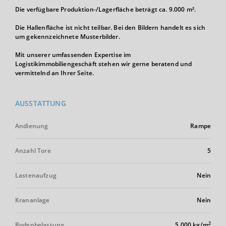
Die verfügbare Produktion-/Lagerfläche beträgt ca. 9.000 m².
Die Hallenfläche ist nicht teilbar. Bei den Bildern handelt es sich
um gekennzeichnete Musterbilder.
Mit unserer umfassenden Expertise im
Logistikimmobiliengeschäft stehen wir gerne beratend und
vermittelnd an Ihrer Seite.
AUSSTATTUNG
Andienung
Rampe
Anzahl Tore
5
Lastenaufzug
Nein
Krananlage
Nein
2
Bodenbelastung
5.000 kg/m