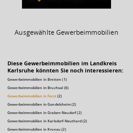
Ausgewählte Gewerbeimmobilien
KAUFKRAFT
(STAND: 2018)
Diese Gewerbeimmobilien im Landkreis
Euro pro Kopf
Karlsruhe könnten Sie noch interessieren:
(Landkreis / Kreisfreie Stadt)
24.295 €
Gewerbeimmobilien in Bretten
(1)
Kaufkraftindex
Gewerbeimmobilien in Bruchsal
(6)
(Landkreis / Kreisfreie Stadt)
106,1
Gewerbeimmobilien in Forst
(2)
Gewerbeimmobilien in Gondelsheim
(2)
KAUFKRAFT - EURO PRO KOPF
Gewerbeimmobilien in Graben-Neudorf
(2)
Landkreis / Kreisfreie Stadt
Gewerbeimmobilien in Karlsdorf-Neuthard
(2)
22.651 €
Bundesland
Gewerbeimmobilien in Kronau
(2)
24.995 €
Deutschland