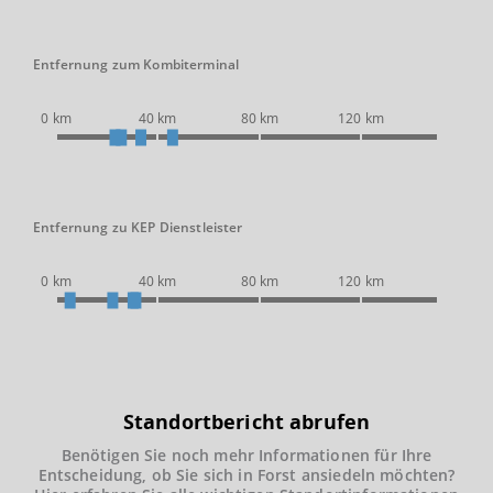
Entfernung zum Kombiterminal
0 km
40 km
80 km
120 km
Entfernung zu KEP Dienstleister
0 km
40 km
80 km
120 km
Standortbericht abrufen
Benötigen Sie noch mehr Informationen für Ihre
Entscheidung, ob Sie sich in Forst ansiedeln möchten?