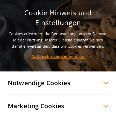
Cookie Hinweis und
WGK. Provisionsfrei. Lager. Industrie.
Einstellungen
Top-Gewerbeflächen entlang der A5
Cookies erleichtern die Bereitstellung unserer Dienste.
Forst
Karlsruhe
, Deutschland
Mit der Nutzung unserer Dienste erklären Sie sich
damit einverstanden, dass wir Cookies verwenden.
Datenschutzbestimmungen
MERKEN
VERGLEICHEN
EXPORT PDF
Notwendige Cookies
Marketing Cookies