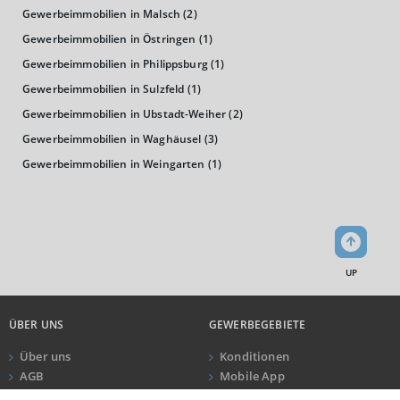
Gewerbeimmobilien in Malsch
(2)
24.295 €
Gewerbeimmobilien in Östringen
(1)
0 €
20.000 €
40.000 €
Gewerbeimmobilien in Philippsburg
(1)
Gewerbeimmobilien in Sulzfeld
(1)
WIRTSCHAFTSKRAFT
(STAND: 2018)
Gewerbeimmobilien in Ubstadt-Weiher
(2)
Gewerbeimmobilien in Waghäusel
(3)
BRUTTOINLANDSPRODUKT
Gewerbeimmobilien in Weingarten
(1)
(LANDKREIS / KREISFREIE STADT)
GESAMT
BIP JE ERWERBSTÄTIGEN
BIP JE EINWOHN
16.793.146 Tsd. €
78.513 €
37.869 €
UP
BRUTTOWERTSCHÖPFUNG
(LANDKREIS / KREISFREIE STADT)
ÜBER UNS
GEWERBEGEBIETE
Über uns
Konditionen
GESAMT
PRODUZIERENDES GEWERBE
HANDEL UN
AGB
Mobile App
Impressum
Newsletter