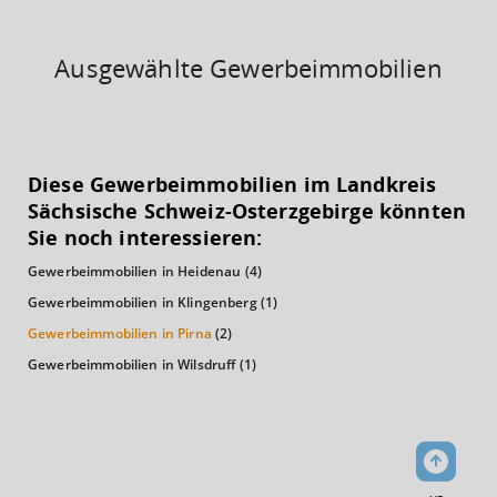
Ausgewählte Gewerbeimmobilien
KAUFKRAFT
(STAND: 2018)
Diese Gewerbeimmobilien im Landkreis
Euro pro Kopf
Sächsische Schweiz-Osterzgebirge könnten
(Landkreis / Kreisfreie Stadt)
20.914 €
Sie noch interessieren:
Gewerbeimmobilien in Heidenau
(4)
Kaufkraftindex
(Landkreis / Kreisfreie Stadt)
91,33
Gewerbeimmobilien in Klingenberg
(1)
Gewerbeimmobilien in Pirna
(2)
KAUFKRAFT - EURO PRO KOPF
Gewerbeimmobilien in Wilsdruff
(1)
Landkreis / Kreisfreie Stadt
22.651 €
Bundesland
20.484 €
Deutschland
20.914 €