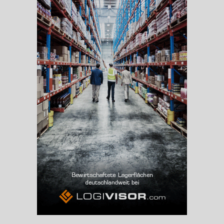
Beschäftigte
(Landkreis / Kreisfreie Stadt)
98.406
Beschäftigtenquote
(Landkreis / Kreisfreie Stadt)
40,07 %
Arbeitslosenquote
(Landkreis / Kreisfreie Stadt)
5,98 %
BESCHÄFTIGTEN- UND ARBEITSLOSENQUOTE
5.98%
40%