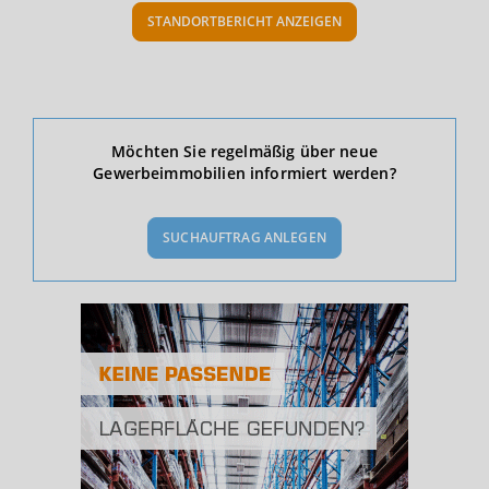
STANDORTBERICHT ANZEIGEN
Ökonomische Daten & Fakten
Möchten Sie regelmäßig über neue
Gewerbeimmobilien informiert werden?
BEVÖLKERUNG
(STAND: 12/2019)
SUCHAUFTRAG ANLEGEN
Bevölkerung Gesamt
(Landkreis / Kreisfreie Stadt)
245.586
Bevölkerungsdichte
2
(Landkreis / Kreisfreie Stadt)
148 Einwohner/km
Fläche
2
(Landkreis / Kreisfreie Stadt)
1.654,19 km
BESCHÄFTIGUNG
(STAND: 06/2020)