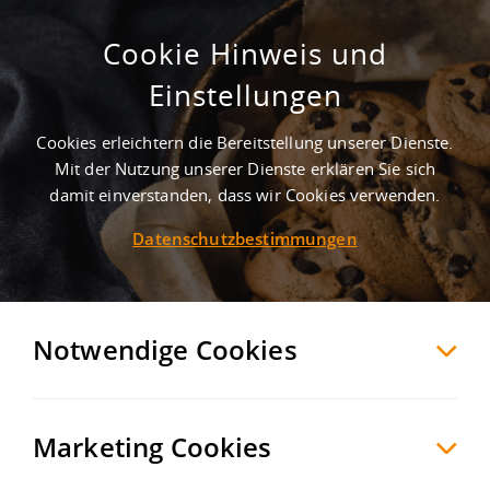
Cookie Hinweis und
Attraktive Betriebs-und
Einstellungen
Produktionsimmobilie nahe der A17
!
Cookies erleichtern die Bereitstellung unserer Dienste.
Mit der Nutzung unserer Dienste erklären Sie sich
Pirna
Sächsische Schweiz-Osterzgebirge
, Deutschland
damit einverstanden, dass wir Cookies verwenden.
Datenschutzbestimmungen
MERKEN
VERGLEICHEN
EXPORT PDF
Notwendige Cookies
Marketing Cookies