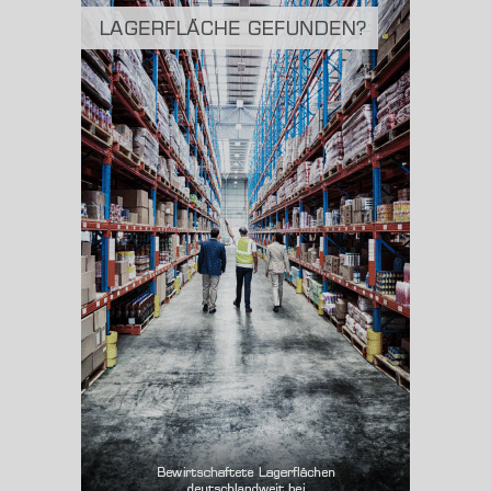
2
(Landkreis / Kreisfreie Stadt)
776,76 km
BESCHÄFTIGUNG
(STAND: 06/2020)
Beschäftigte
(Landkreis / Kreisfreie Stadt)
51.622
Beschäftigtenquote
(Landkreis / Kreisfreie Stadt)
45,82 %
Arbeitslosenquote
(Landkreis / Kreisfreie Stadt)
3,99 %
BESCHÄFTIGTEN- UND ARBEITSLOSENQUOTE
3.99%
45%