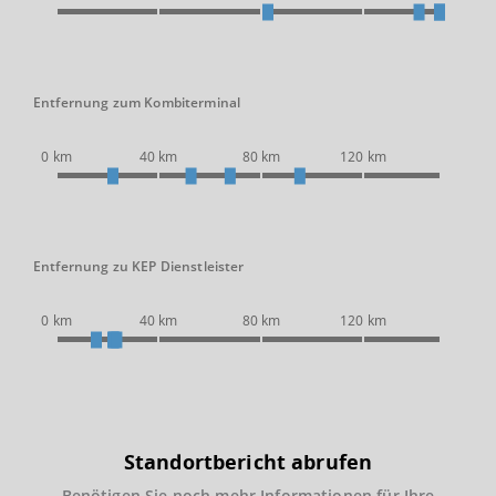
Entfernung zum Kombiterminal
0 km
40 km
80 km
120 km
Entfernung zu KEP Dienstleister
0 km
40 km
80 km
120 km
Standortbericht abrufen
Benötigen Sie noch mehr Informationen für Ihre