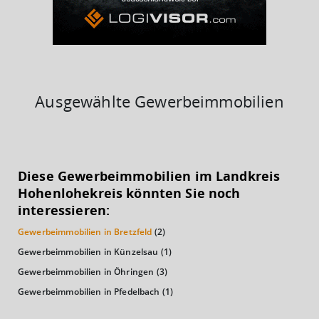
Ausgewählte Gewerbeimmobilien
KAUFKRAFT
(STAND: 2018)
Diese Gewerbeimmobilien im Landkreis
Euro pro Kopf
Hohenlohekreis könnten Sie noch
(Landkreis / Kreisfreie Stadt)
24.642 €
interessieren:
Gewerbeimmobilien in Bretzfeld
(2)
Kaufkraftindex
(Landkreis / Kreisfreie Stadt)
107,61
Gewerbeimmobilien in Künzelsau
(1)
Gewerbeimmobilien in Öhringen
(3)
KAUFKRAFT - EURO PRO KOPF
Gewerbeimmobilien in Pfedelbach
(1)
Landkreis / Kreisfreie Stadt
22.651 €