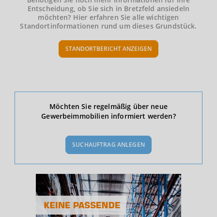
Entscheidung, ob Sie sich in Bretzfeld ansiedeln
möchten? Hier erfahren Sie alle wichtigen
Standortinformationen rund um dieses Grundstück.
STANDORTBERICHT ANZEIGEN
Ökonomische Daten & Fakten
Möchten Sie regelmäßig über neue
Gewerbeimmobilien informiert werden?
BEVÖLKERUNG
(STAND: 12/2019)
SUCHAUFTRAG ANLEGEN
Bevölkerung Gesamt
(Landkreis / Kreisfreie Stadt)
112.655
Bevölkerungsdichte
2
(Landkreis / Kreisfreie Stadt)
145 Einwohner/km
Fläche