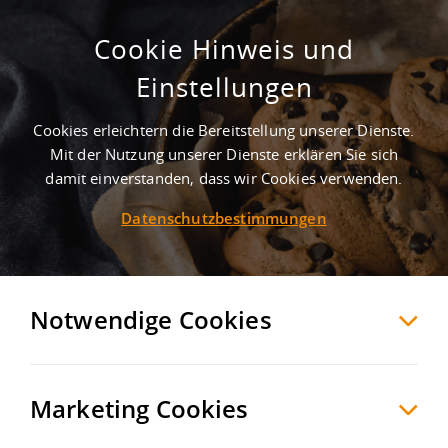
Cookie Hinweis und
Lager- und Logistikhalle in Bretzfeld
Einstellungen
direkt an der A 81
Cookies erleichtern die Bereitstellung unserer Dienste.
Bretzfeld
Hohenlohekreis
, Deutschland
Mit der Nutzung unserer Dienste erklären Sie sich
damit einverstanden, dass wir Cookies verwenden.
Datenschutzbestimmungen
MERKEN
VERGLEICHEN
EXPORT PDF
Notwendige Cookies
Marketing Cookies