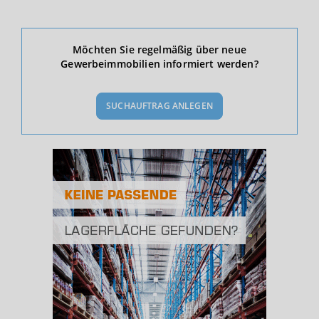
Ökonomische Daten & Fakten
Möchten Sie regelmäßig über neue
Gewerbeimmobilien informiert werden?
BEVÖLKERUNG
(STAND: 12/2019)
SUCHAUFTRAG ANLEGEN
Bevölkerung Gesamt
(Landkreis / Kreisfreie Stadt)
392.807
Bevölkerungsdichte
2
(Landkreis / Kreisfreie Stadt)
636 Einwohner/km
Fläche
2
(Landkreis / Kreisfreie Stadt)
617,76 km
BESCHÄFTIGUNG
(STAND: 06/2020)
Beschäftigte
(Landkreis / Kreisfreie Stadt)
169.187