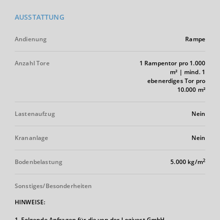
AUSSTATTUNG
Andienung
Rampe
Anzahl Tore
1 Rampentor pro 1.000
m² | mind. 1
ebenerdiges Tor pro
10.000 m²
Lastenaufzug
Nein
Krananlage
Nein
2
Bodenbelastung
5.000 kg/m
Sonstiges/Besonderheiten
HINWEISE:
1. Folgende Anfragen für die von der Logivest GmbH