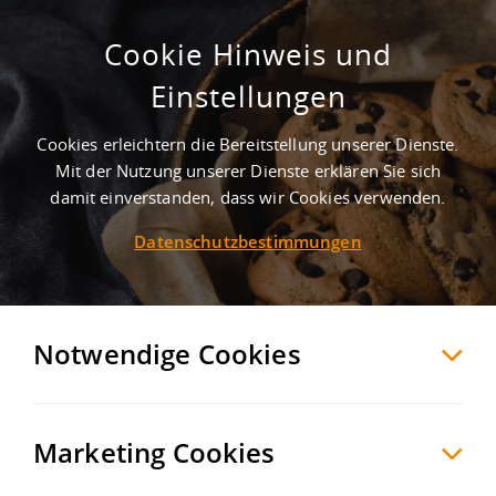
Cookie Hinweis und
Versorgungszentrum nach Ihrem
Einstellungen
Konzept - Regional, nachhaltig,
bedarfsorientiert
Cookies erleichtern die Bereitstellung unserer Dienste.
Mit der Nutzung unserer Dienste erklären Sie sich
Herrenberg
Böblingen
, Deutschland
damit einverstanden, dass wir Cookies verwenden.
Datenschutzbestimmungen
MERKEN
VERGLEICHEN
EXPORT PDF
Notwendige Cookies
Marketing Cookies