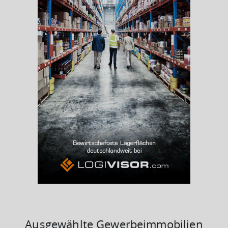
Beschäftigtenquote
(Landkreis / Kreisfreie Stadt)
43,07 %
Arbeitslosenquote
(Landkreis / Kreisfreie Stadt)
4,64 %
BESCHÄFTIGTEN- UND ARBEITSLOSENQUOTE
4.64%
43%
Ausgewählte Gewerbeimmobilien