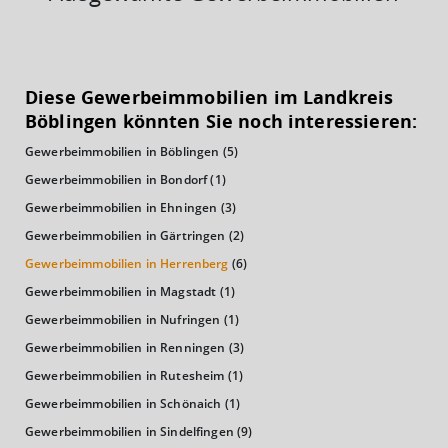
KAUFKRAFT
(STAND: 2018)
Diese Gewerbeimmobilien im Landkreis
Euro pro Kopf
Böblingen könnten Sie noch interessieren:
(Landkreis / Kreisfreie Stadt)
25.597 €
Gewerbeimmobilien in Böblingen
(5)
Kaufkraftindex
Gewerbeimmobilien in Bondorf
(1)
(Landkreis / Kreisfreie Stadt)
111,78
Gewerbeimmobilien in Ehningen
(3)
Gewerbeimmobilien in Gärtringen
(2)
KAUFKRAFT - EURO PRO KOPF
Gewerbeimmobilien in Herrenberg
(6)
Landkreis / Kreisfreie Stadt
Gewerbeimmobilien in Magstadt
(1)
22.651 €
Bundesland
Gewerbeimmobilien in Nufringen
(1)
24.995 €
Deutschland
Gewerbeimmobilien in Renningen
(3)
25.597 €
Gewerbeimmobilien in Rutesheim
(1)
0 €
20.000 €
40.000 €
Gewerbeimmobilien in Schönaich
(1)
Gewerbeimmobilien in Sindelfingen
(9)