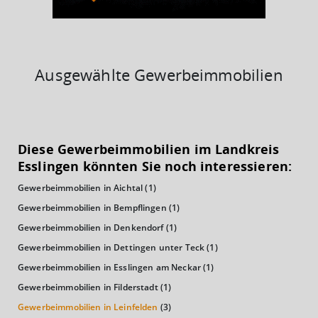
Ausgewählte Gewerbeimmobilien
KAUFKRAFT
(STAND: 2018)
Diese Gewerbeimmobilien im Landkreis
Euro pro Kopf
Esslingen könnten Sie noch interessieren:
(Landkreis / Kreisfreie Stadt)
25.582 €
Gewerbeimmobilien in Aichtal
(1)
Kaufkraftindex
Gewerbeimmobilien in Bempflingen
(1)
(Landkreis / Kreisfreie Stadt)
111,72
Gewerbeimmobilien in Denkendorf
(1)
Gewerbeimmobilien in Dettingen unter Teck
(1)
KAUFKRAFT - EURO PRO KOPF
Gewerbeimmobilien in Esslingen am Neckar
(1)
Landkreis / Kreisfreie Stadt
Gewerbeimmobilien in Filderstadt
(1)
22.651 €
Bundesland
Gewerbeimmobilien in Leinfelden
(3)
24.995 €
Deutschland