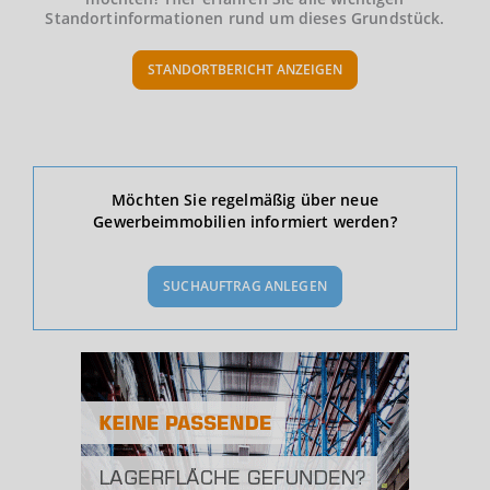
Standortinformationen rund um dieses Grundstück.
STANDORTBERICHT ANZEIGEN
Ökonomische Daten & Fakten
Möchten Sie regelmäßig über neue
Gewerbeimmobilien informiert werden?
BEVÖLKERUNG
(STAND: 12/2019)
SUCHAUFTRAG ANLEGEN
Bevölkerung Gesamt
(Landkreis / Kreisfreie Stadt)
535.024
Bevölkerungsdichte
2
(Landkreis / Kreisfreie Stadt)
834 Einwohner/km
Fläche
2
(Landkreis / Kreisfreie Stadt)
641,28 km