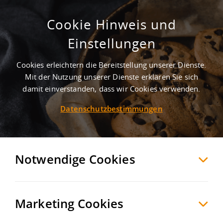
Cookie Hinweis und
Provisionsfreie, moderne Halle mit
Einstellungen
Rampen, Verkaufs- & Bürofläche -
ideal für Handel & Umschlag
Cookies erleichtern die Bereitstellung unserer Dienste.
Mit der Nutzung unserer Dienste erklären Sie sich
Leinfelden
Esslingen
, Deutschland
damit einverstanden, dass wir Cookies verwenden.
Datenschutzbestimmungen
MERKEN
VERGLEICHEN
EXPORT PDF
Notwendige Cookies
Marketing Cookies