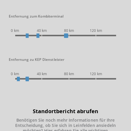
Entfernung zum Kombiterminal
0 km
40 km
80 km
120 km
Entfernung zu KEP Dienstleister
0 km
40 km
80 km
120 km
Standortbericht abrufen
Benötigen Sie noch mehr Informationen für Ihre
Entscheidung, ob Sie sich in Leinfelden ansiedeln
möchten? Hier erfahren Sie alle wichtigen