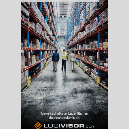
BESCHÄFTIGUNG
(STAND: 06/2020)
Beschäftigte
(Landkreis / Kreisfreie Stadt)
228.821
Beschäftigtenquote
(Landkreis / Kreisfreie Stadt)
42,77 %
Arbeitslosenquote
(Landkreis / Kreisfreie Stadt)
5,2 %
BESCHÄFTIGTEN- UND ARBEITSLOSENQUOTE
5.2%
42%