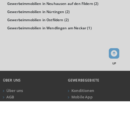
Gewerbeimmobilien in Neuhausen auf den Fildern
(2)
25.582 €
Gewerbeimmobilien in Nürtingen
(2)
0 €
20.000 €
40.000 €
Gewerbeimmobilien in Ostfildern
(2)
Gewerbeimmobilien in Wendlingen am Neckar
(1)
WIRTSCHAFTSKRAFT
(STAND: 2018)
BRUTTOINLANDSPRODUKT
(LANDKREIS / KREISFREIE STADT)
UP
GESAMT
BIP JE ERWERBSTÄTIGEN
BIP JE EINWOHN
22.779.283 Tsd. €
78.926 €
42.726 €
ÜBER UNS
GEWERBEGEBIETE
Über uns
Konditionen
AGB
Mobile App
BRUTTOWERTSCHÖPFUNG
Impressum
Newsletter
(LANDKREIS / KREISFREIE STADT)
ANRUF
KONTAKT
Datenschutz
Kundeninformationen
GESAMT
PRODUZIERENDES GEWERBE
HANDEL UN
20.517.545 Tsd. €
7.233.519 Tsd. €
4.371.738