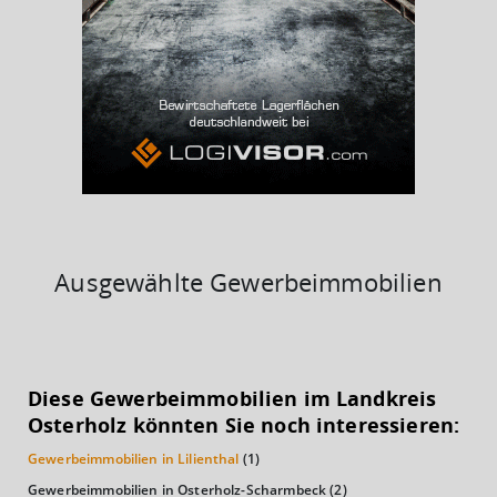
BESCHÄFTIGTEN- UND ARBEITSLOSENQUOTE
4.88%
39%
Ausgewählte Gewerbeimmobilien
KAUFKRAFT
(STAND: 2018)
Diese Gewerbeimmobilien im Landkreis
Euro pro Kopf
Osterholz könnten Sie noch interessieren:
(Landkreis / Kreisfreie Stadt)
23.123 €
Gewerbeimmobilien in Lilienthal
(1)
Kaufkraftindex
Gewerbeimmobilien in Osterholz-Scharmbeck
(2)