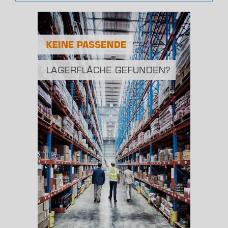
Bevölkerungsdichte
2
(Landkreis / Kreisfreie Stadt)
175 Einwohner/km
Fläche
2
(Landkreis / Kreisfreie Stadt)
652,67 km
BESCHÄFTIGUNG
(STAND: 06/2020)
Beschäftigte
(Landkreis / Kreisfreie Stadt)
45.092
Beschäftigtenquote
(Landkreis / Kreisfreie Stadt)
39,58 %
Arbeitslosenquote
(Landkreis / Kreisfreie Stadt)
4,88 %