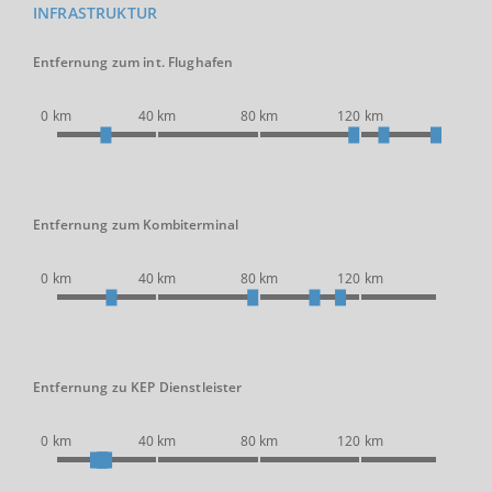
INFRASTRUKTUR
Entfernung zum int. Flughafen
0 km
40 km
80 km
120 km
Entfernung zum Kombiterminal
0 km
40 km
80 km
120 km
Entfernung zu KEP Dienstleister
0 km
40 km
80 km
120 km