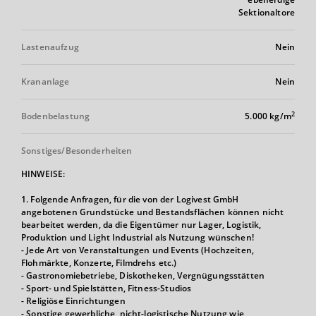
Sektionaltore
Lastenaufzug
Nein
Krananlage
Nein
2
Bodenbelastung
5.000 kg/m
Sonstiges/Besonderheiten
HINWEISE:
1. Folgende Anfragen, für die von der Logivest GmbH
angebotenen Grundstücke und Bestandsflächen können nicht
bearbeitet werden, da die Eigentümer nur Lager, Logistik,
Produktion und Light Industrial als Nutzung wünschen!
- Jede Art von Veranstaltungen und Events (Hochzeiten,
Flohmärkte, Konzerte, Filmdrehs etc.)
- Gastronomiebetriebe, Diskotheken, Vergnügungsstätten
- Sport- und Spielstätten, Fitness-Studios
- Religiöse Einrichtungen
- Sonstige gewerbliche, nicht-logistische Nutzung wie