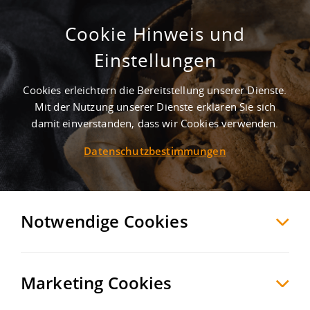
Cookie Hinweis und
Attraktive Lager- und Logistikflächen
Einstellungen
nördlich von Bremen
Cookies erleichtern die Bereitstellung unserer Dienste.
Lilienthal
Osterholz
, Deutschland
Mit der Nutzung unserer Dienste erklären Sie sich
damit einverstanden, dass wir Cookies verwenden.
Datenschutzbestimmungen
MERKEN
VERGLEICHEN
EXPORT PDF
Notwendige Cookies
Marketing Cookies