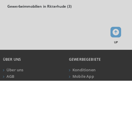
(Landkreis / Kreisfreie Stadt)
100,98
Gewerbeimmobilien in Ritterhude
(3)
KAUFKRAFT - EURO PRO KOPF
Landkreis / Kreisfreie Stadt
22.651 €
Bundesland
21.813 €
Deutschland
UP
23.123 €
ÜBER UNS
GEWERBEGEBIETE
0 €
20.000 €
40.000 €
Über uns
Konditionen
AGB
Mobile App
WIRTSCHAFTSKRAFT
(STAND: 2018)
Impressum
Newsletter
ANRUF
KONTAKT
Datenschutz
BRUTTOINLANDSPRODUKT
Kundeninformationen
(LANDKREIS / KREISFREIE STADT)
KONTAKT
NEWSLETTER
GESAMT
BIP JE ERWERBSTÄTIGEN
BIP JE EINWOHNE
Ein Service der Logivest GmbH
Melden Sie sich an und bleiben Sie
2.317.323 Tsd. €
58.202 €
20.451 €
Oberanger 24 . 80331 München
über Aktuelles und