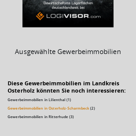
39%
Ausgewählte Gewerbeimmobilien
KAUFKRAFT
(STAND: 2018)
Diese Gewerbeimmobilien im Landkreis
Euro pro Kopf
Osterholz könnten Sie noch interessieren:
(Landkreis / Kreisfreie Stadt)
23.123 €
Gewerbeimmobilien in Lilienthal
(1)
Kaufkraftindex
Gewerbeimmobilien in Osterholz-Scharmbeck
(2)
(Landkreis / Kreisfreie Stadt)
100,98
Gewerbeimmobilien in Ritterhude
(3)
KAUFKRAFT - EURO PRO KOPF