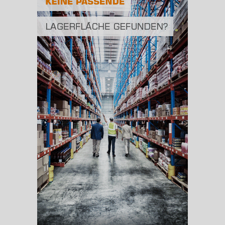
Fläche
2
(Landkreis / Kreisfreie Stadt)
652,67 km
BESCHÄFTIGUNG
(STAND: 06/2020)
Beschäftigte
(Landkreis / Kreisfreie Stadt)
45.092
Beschäftigtenquote
(Landkreis / Kreisfreie Stadt)
39,58 %
Arbeitslosenquote
(Landkreis / Kreisfreie Stadt)
4,88 %
BESCHÄFTIGTEN- UND ARBEITSLOSENQUOTE
4.88%