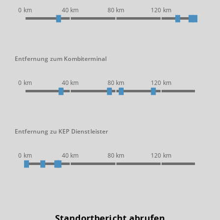
0 km
40 km
80 km
120 km
Entfernung zum Kombiterminal
0 km
40 km
80 km
120 km
Entfernung zu KEP Dienstleister
0 km
40 km
80 km
120 km
Standortbericht abrufen