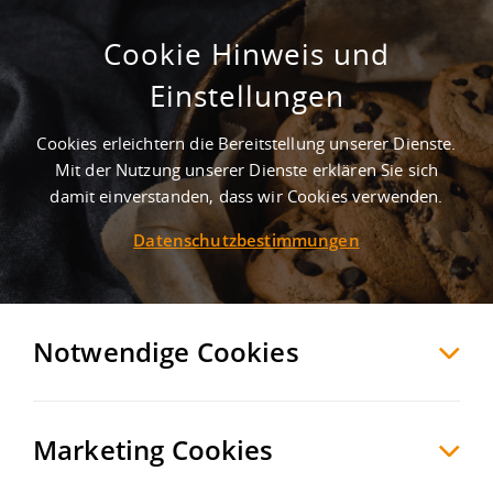
Cookie Hinweis und
Modernste Logistikfläche
Einstellungen
unmittelbar an der A27
Cookies erleichtern die Bereitstellung unserer Dienste.
Osterholz-Scharmbeck
Osterholz
, Deutschland
Mit der Nutzung unserer Dienste erklären Sie sich
damit einverstanden, dass wir Cookies verwenden.
Datenschutzbestimmungen
MERKEN
VERGLEICHEN
EXPORT PDF
Notwendige Cookies
Marketing Cookies