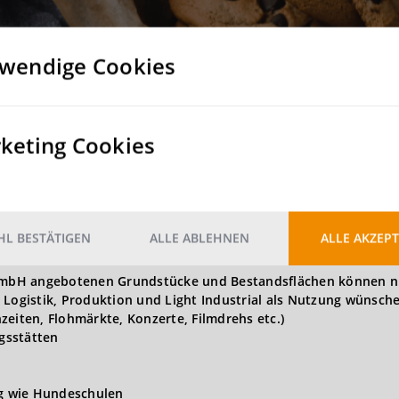
Rampe
wendige Cookies
11
Nein
keting Cookies
Nein
L BESTÄTIGEN
ALLE ABLEHNEN
ALLE AKZEPT
t GmbH angebotenen Grundstücke und Bestandsflächen können n
 Logistik, Produktion und Light Industrial als Nutzung wünsch
zeiten, Flohmärkte, Konzerte, Filmdrehs etc.)
gsstätten
ng wie Hundeschulen