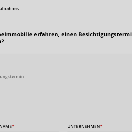
aufnahme.
eimmobilie erfahren, einen Besichtigungs­term
n?
gungstermin
NAME
UNTERNEHMEN