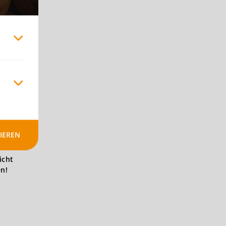
IEREN
icht
en!