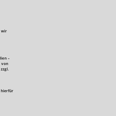
 wir
lien –
s von
zzgl.
hierfür