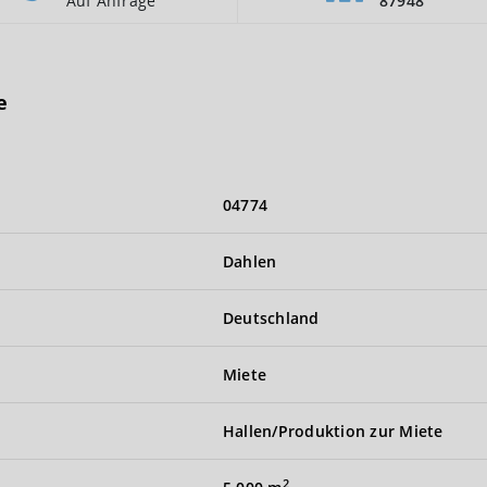
Auf Anfrage
87948
e
04774
Dahlen
Deutschland
Miete
Hallen/Produktion zur Miete
2