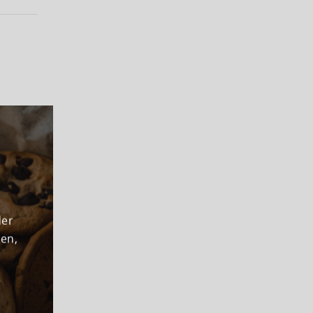
der
den,