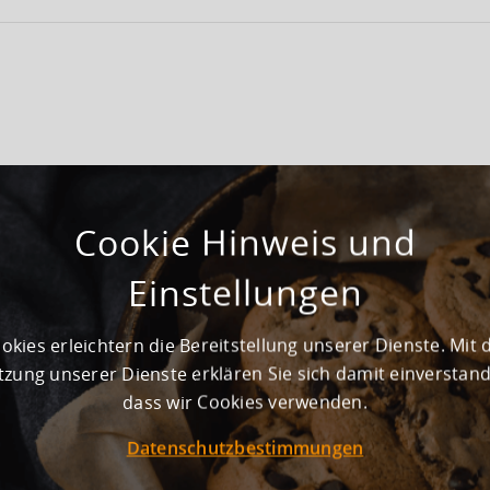
Gepflegt
Cookie Hinweis und
Noch nicht vorhanden
Einstellungen
okies erleichtern die Bereitstellung unserer Dienste. Mit 
 m² und ist für Lagerung und Produktion geeignet.
zung unserer Dienste erklären Sie sich damit einverstan
dass wir Cookies verwenden.
Datenschutzbestimmungen