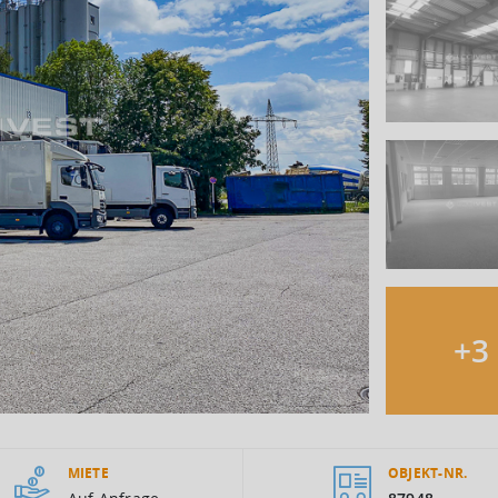
+
3
MIETE
OBJEKT-NR.