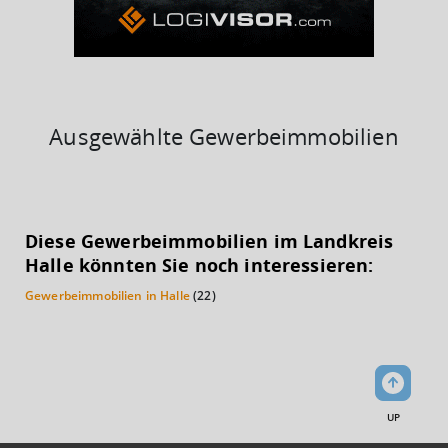
Ausgewählte Gewerbeimmobilien
KAUFKRAFT
(STAND: 2018)
Diese Gewerbeimmobilien im Landkreis
Euro pro Kopf
Halle könnten Sie noch interessieren:
(Landkreis / Kreisfreie Stadt)
17.828 €
Gewerbeimmobilien in Halle
(22)
Kaufkraftindex
(Landkreis / Kreisfreie Stadt)
77,85
KAUFKRAFT - EURO PRO KOPF
UP
Landkreis / Kreisfreie Stadt
22.651 €