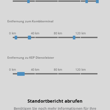
Entfernung zum Kombiterminal
0 km
40 km
80 km
120 km
Entfernung zu KEP Dienstleister
0 km
40 km
80 km
120 km
Standortbericht abrufen
Benötigen Sie noch mehr Informationen für Ihre