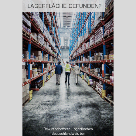
(Landkreis / Kreisfreie Stadt)
135,03 km
BESCHÄFTIGUNG
(STAND: 06/2020)
Beschäftigte
(Landkreis / Kreisfreie Stadt)
87.290
Beschäftigtenquote
(Landkreis / Kreisfreie Stadt)
36,56 %
Arbeitslosenquote
(Landkreis / Kreisfreie Stadt)
11,02 %
BESCHÄFTIGTEN- UND ARBEITSLOSENQUOTE
11.02%
36%