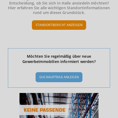
Entscheidung, ob Sie sich in Halle ansiedeln möchten?
Hier erfahren Sie alle wichtigen Standortinformationen
rund um dieses Grundstück.
STANDORTBERICHT ANZEIGEN
Ökonomische Daten & Fakten
Möchten Sie regelmäßig über neue
Gewerbeimmobilien informiert werden?
BEVÖLKERUNG
(STAND: 12/2019)
SUCHAUFTRAG ANLEGEN
Bevölkerung Gesamt
(Landkreis / Kreisfreie Stadt)
238.762
Bevölkerungsdichte
2
(Landkreis / Kreisfreie Stadt)
1.768 Einwohner/km
Fläche
2