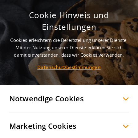
Cookie Hinweis und
Großzügige Gewerbefläche mit
Einstellungen
vielseitiger Nutzungsoption zum
Kauf in Halle (Saale)
Cookies erleichtern die Bereitstellung unserer Dienste.
Mit der Nutzung unserer Dienste erklären Sie sich
Halle
Halle
, Deutschland
damit einverstanden, dass wir Cookies verwenden.
Datenschutzbestimmungen
MERKEN
VERGLEICHEN
EXPORT PDF
Notwendige Cookies
Marketing Cookies