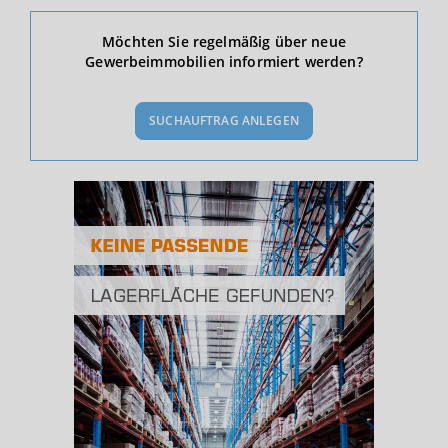
Ökonomische Daten & Fakten
Möchten Sie regelmäßig über neue
Gewerbeimmobilien informiert werden?
BEVÖLKERUNG
(STAND: 12/2019)
SUCHAUFTRAG ANLEGEN
Bevölkerung Gesamt
(Landkreis / Kreisfreie Stadt)
154.899
Bevölkerungsdichte
2
(Landkreis / Kreisfreie Stadt)
267 Einwohner/km
Fläche
2
(Landkreis / Kreisfreie Stadt)
579,16 km
BESCHÄFTIGUNG
(STAND: 06/2020)
Beschäftigte
(Landkreis / Kreisfreie Stadt)
70.387