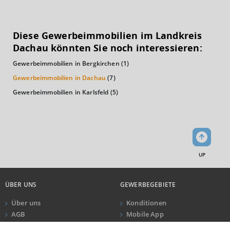
KAUFKRAFT
(STAND: 2018)
Diese Gewerbeimmobilien im Landkreis
Euro pro Kopf
Dachau könnten Sie noch interessieren:
(Landkreis / Kreisfreie Stadt)
25.827 €
Gewerbeimmobilien in Bergkirchen
(1)
Kaufkraftindex
Gewerbeimmobilien in Dachau
(7)
(Landkreis / Kreisfreie Stadt)
112,79
Gewerbeimmobilien in Karlsfeld
(5)
KAUFKRAFT - EURO PRO KOPF
Landkreis / Kreisfreie Stadt
22.651 €
Bundesland
24.186 €
Deutschland
UP
25.827 €
ÜBER UNS
GEWERBEGEBIETE
0 €
20.000 €
40.000 €
Über uns
Konditionen
AGB
Mobile App
WIRTSCHAFTSKRAFT
(STAND: 2018)
Impressum
Newsletter