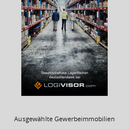
Beschäftigtenquote
(Landkreis / Kreisfreie Stadt)
45,44 %
Arbeitslosenquote
(Landkreis / Kreisfreie Stadt)
3,41 %
BESCHÄFTIGTEN- UND ARBEITSLOSENQUOTE
3.41%
45%
Ausgewählte Gewerbeimmobilien