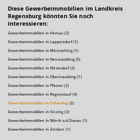
Diese Gewerbeimmobilien im Landkreis
Euro pro Kopf
Regensburg könnten Sie noch
(Landkreis / Kreisfreie Stadt)
24.184 €
interessieren:
Gewerbeimmobilien in Hemau
(2)
Kaufkraftindex
(Landkreis / Kreisfreie Stadt)
105,61
Gewerbeimmobilien in Lappersdorf
(1)
Gewerbeimmobilien in Mintraching
(1)
KAUFKRAFT - EURO PRO KOPF
Gewerbeimmobilien in Neutraubling
(5)
Gewerbeimmobilien in Nittendorf
(2)
Landkreis / Kreisfreie Stadt
22.651 €
Bundesland
Gewerbeimmobilien in Obertraubling
(1)
24.186 €
Deutschland
Gewerbeimmobilien in Pfatter
(2)
24.184 €
Gewerbeimmobilien in Regenstauf
(4)
0 €
20.000 €
40.000 €
Gewerbeimmobilien in Schierling
(2)
Gewerbeimmobilien in Sinzing
(3)
WIRTSCHAFTSKRAFT
(STAND: 2018)
Gewerbeimmobilien in Wörth a.d.Donau
(1)
Gewerbeimmobilien in Zeitlarn
(1)
BRUTTOINLANDSPRODUKT