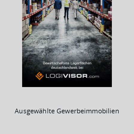
Arbeitslosenquote
(Landkreis / Kreisfreie Stadt)
3,42 %
BESCHÄFTIGTEN- UND ARBEITSLOSENQUOTE
3.42%
43%
Ausgewählte Gewerbeimmobilien
KAUFKRAFT
(STAND: 2018)