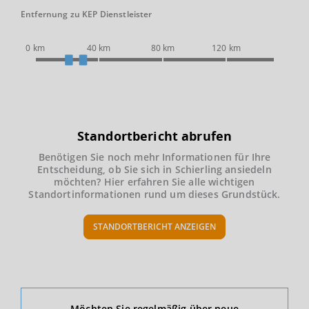
Entfernung zu KEP Dienstleister
0 km
40 km
80 km
120 km
Standortbericht abrufen
Benötigen Sie noch mehr Informationen für Ihre
Entscheidung, ob Sie sich in Schierling ansiedeln
möchten? Hier erfahren Sie alle wichtigen
Standortinformationen rund um dieses Grundstück.
STANDORTBERICHT ANZEIGEN
Ökonomische Daten & Fakten
Möchten Sie regelmäßig über neue