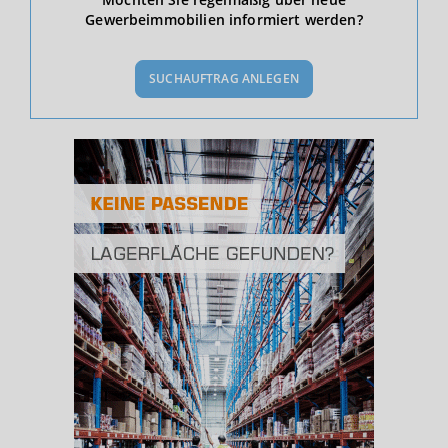
Gewerbeimmobilien informiert werden?
BEVÖLKERUNG
(STAND: 12/2019)
SUCHAUFTRAG ANLEGEN
Bevölkerung Gesamt
(Landkreis / Kreisfreie Stadt)
194.070
Bevölkerungsdichte
2
(Landkreis / Kreisfreie Stadt)
139 Einwohner/km
Fläche
2
(Landkreis / Kreisfreie Stadt)
1.391,65 km
BESCHÄFTIGUNG
(STAND: 06/2020)
Beschäftigte
(Landkreis / Kreisfreie Stadt)
83.858
Beschäftigtenquote
(Landkreis / Kreisfreie Stadt)
43,21 %