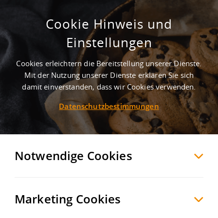
Cookie Hinweis und
Gepflegte Lager- und Logistikhalle
Einstellungen
mit vielseitiger Nutzungsoption nahe
der B15n!
Cookies erleichtern die Bereitstellung unserer Dienste.
Mit der Nutzung unserer Dienste erklären Sie sich
Schierling
Regensburg
, Deutschland
damit einverstanden, dass wir Cookies verwenden.
Datenschutzbestimmungen
MERKEN
VERGLEICHEN
EXPORT PDF
Notwendige Cookies
Marketing Cookies