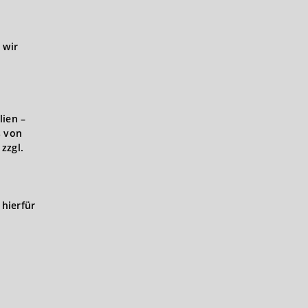
 wir
lien –
s von
zzgl.
hierfür