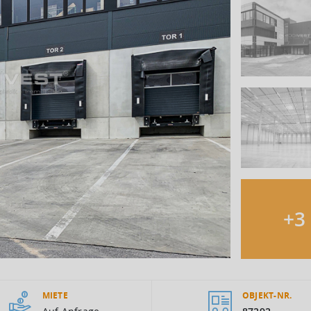
+
3
MIETE
OBJEKT-NR.