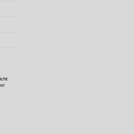
icht
en!