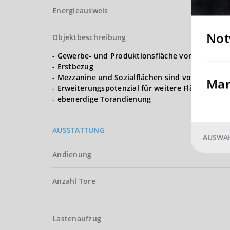
Energieausweis
Not
Objektbeschreibung
- Gewerbe- und Produktionsfläche von ca. 1.500
- Erstbezug
- Mezzanine und Sozialflächen sind vorhanden
Mar
- Erweiterungspotenzial für weitere Flächen ist
- ebenerdige Torandienung
AUSSTATTUNG
AUSWAH
Andienung
Anzahl Tore
Lastenaufzug