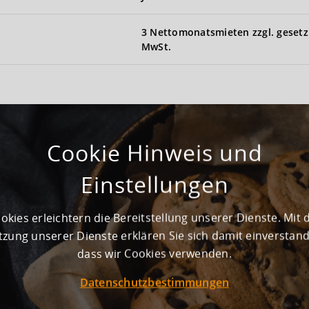
3 Nettomonatsmieten zzgl. gesetz
MwSt.
Cookie Hinweis und
Einstellungen
2023
Erstbezug
okies erleichtern die Bereitstellung unserer Dienste. Mit 
zung unserer Dienste erklären Sie sich damit einverstan
1 + Mezzanine
dass wir Cookies verwenden.
Datenschutzbestimmungen
64