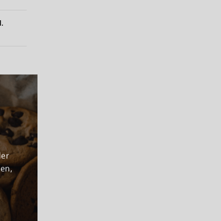
l.
der
den,