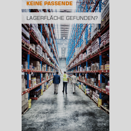
Fläche
2
(Landkreis / Kreisfreie Stadt)
140,19 km
BESCHÄFTIGUNG
(STAND: 06/2020)
Beschäftigte
(Landkreis / Kreisfreie Stadt)
21.324
Beschäftigtenquote
(Landkreis / Kreisfreie Stadt)
38,64 %
Arbeitslosenquote
(Landkreis / Kreisfreie Stadt)
7,2 %
BESCHÄFTIGTEN- UND ARBEITSLOSENQUOTE
7.2%