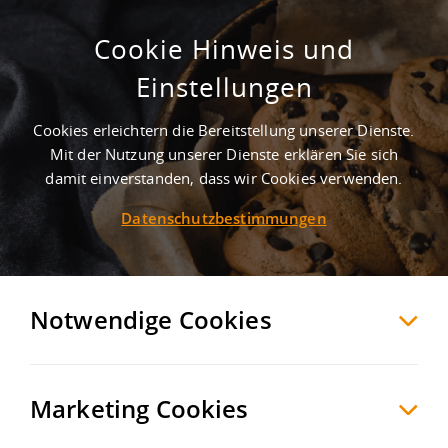
Cookie Hinweis und
Moderne Logistikfläche nahe der A5
Einstellungen
| Top-Logistikregion Oberrhein
Cookies erleichtern die Bereitstellung unserer Dienste.
Baden-Baden
Stadtkreis Baden-Baden
, Deutschland
Mit der Nutzung unserer Dienste erklären Sie sich
damit einverstanden, dass wir Cookies verwenden.
Datenschutzbestimmungen
MERKEN
VERGLEICHEN
EXPORT PDF
Notwendige Cookies
Marketing Cookies