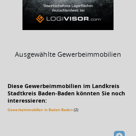
38%
Ausgewählte Gewerbeimmobilien
KAUFKRAFT
(STAND: 2018)
Diese Gewerbeimmobilien im Landkreis
Euro pro Kopf
Stadtkreis Baden-Baden könnten Sie noch
(Landkreis / Kreisfreie Stadt)
32.416 €
interessieren:
Gewerbeimmobilien in Baden-Baden
(2)
Kaufkraftindex
(Landkreis / Kreisfreie Stadt)
141,56
KAUFKRAFT - EURO PRO KOPF