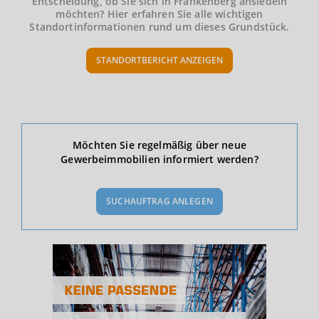
Entscheidung, ob Sie sich in Frankenberg ansiedeln
möchten? Hier erfahren Sie alle wichtigen
Standortinformationen rund um dieses Grundstück.
STANDORTBERICHT ANZEIGEN
Ökonomische Daten & Fakten
Möchten Sie regelmäßig über neue
Gewerbeimmobilien informiert werden?
BEVÖLKERUNG
(STAND: 12/2019)
SUCHAUFTRAG ANLEGEN
Bevölkerung Gesamt
(Landkreis / Kreisfreie Stadt)
304.099
Bevölkerungsdichte
2
(Landkreis / Kreisfreie Stadt)
144 Einwohner/km
Fläche
2
(Landkreis / Kreisfreie Stadt)
2.116,85 km