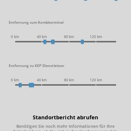
Entfernung zum Kombiterminal
0 km
40 km
80 km
120 km
Entfernung zu KEP Dienstleister
0 km
40 km
80 km
120 km
Standortbericht abrufen
Benötigen Sie noch mehr Informationen für Ihre