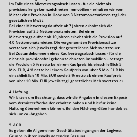
Im Falle eines Mietvertragsabschlusses - für die nicht als
provisionsfrei gekennzeichneten Immobilien - erhalten wir vom
Mieter eine Provision in Höhe von 3 Nettomonatsmieten zzgl. der
gesetzlichen MwSt.
Bei einer Mietvertragslaufzeit ab 7 Jahren erhöht sich die
Provision auf 3,5 Nettomonatsmieten. Bei einer
Mietvertragslaufzeit ab 10 Jahren erhöht sich die Provision auf
4,0 Nettomonatsmieten. Die vorgenannten Provisionssätze
verstehen sich jeweils zzgl. der gesetzlichen Mehrwertsteuer.
Bei Zustandekommen eines Kaufvertragsabschlusses - für die
nicht als provisionsfrei gekennzeichneten Immobilien – beträgt
die Provision 5 % netto bei einem Kaufpreis bis einschließlich 5
Mio. EUR, 4 % netto bei einem Kaufpreis von über 5 Mio. EUR bis
einschließlich 10 Mio. EUR sowie 3 % netto ab einem Kaufpreis
von über 10 Mio. EUR jeweils zzgl. gesetzlicher Mehrwertsteuer.
4. Haftung
Wir bitten um Beachtung, dass wir die Angaben in diesem Exposé
vom Vermieter/Verkäufer erhalten haben und hierfür keine
Haftung übernehmen können. Bei den Flächengrößen handelt es
sich um ca.-Angaben.
5. AGB
Es gelten die Allgemeinen Geschäftsbedingungen der Logivest
Gruppe in ihrer jeweils geltenden Fassung.