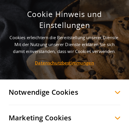
Cookie Hinweis und
Kaltlagerhalle mit optimaler
Einstellungen
Verkehrsanbindung
Cookies erleichtern die Bereitstellung unserer Dienste.
Frankenberg
Mittelsachsen
, Deutschland
Mit der Nutzung unserer Dienste erklären Sie sich
damit einverstanden, dass wir Cookies verwenden.
Datenschutzbestimmungen
MERKEN
VERGLEICHEN
EXPORT PDF
Notwendige Cookies
Marketing Cookies