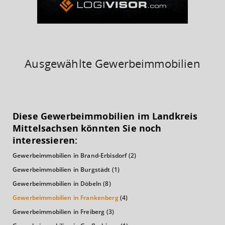
Ausgewählte Gewerbeimmobilien
KAUFKRAFT
(STAND: 2018)
Diese Gewerbeimmobilien im Landkreis
Euro pro Kopf
Mittelsachsen könnten Sie noch
(Landkreis / Kreisfreie Stadt)
20.571 €
interessieren:
Gewerbeimmobilien in Brand-Erbisdorf
(2)
Kaufkraftindex
(Landkreis / Kreisfreie Stadt)
89,83
Gewerbeimmobilien in Burgstädt
(1)
Gewerbeimmobilien in Döbeln
(8)
KAUFKRAFT - EURO PRO KOPF
Gewerbeimmobilien in Frankenberg
(4)
Gewerbeimmobilien in Freiberg
(3)
Landkreis / Kreisfreie Stadt
22.651 €
Bundesland