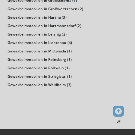
Gewerbeimmobilien in Großschirma
(1)
20.484 €
Deutschland
Gewerbeimmobilien in Großweitzschen
(2)
20.571 €
Gewerbeimmobilien in Hartha
(3)
0 €
20.000 €
40.000 €
Gewerbeimmobilien in Hartmannsdorf
(2)
Gewerbeimmobilien in Leisnig
(2)
WIRTSCHAFTSKRAFT
(STAND: 2018)
Gewerbeimmobilien in Lichtenau
(4)
Gewerbeimmobilien in Mittweida
(1)
BRUTTOINLANDSPRODUKT
Gewerbeimmobilien in Reinsberg
(1)
(LANDKREIS / KREISFREIE STADT)
Gewerbeimmobilien in Roßwein
(1)
Gewerbeimmobilien in Striegistal
(1)
GESAMT
BIP JE ERWERBSTÄTIGEN
BIP JE EINWOHNE
Gewerbeimmobilien in Waldheim
(3)
8.349.171 Tsd. €
59.136 €
27.181 €
BRUTTOWERTSCHÖPFUNG
(LANDKREIS / KREISFREIE STADT)
UP
GESAMT
PRODUZIERENDES GEWERBE
HANDEL UND