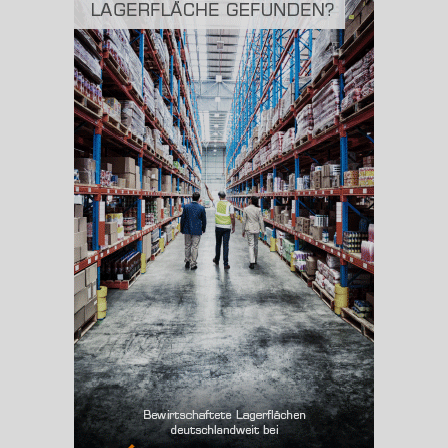
BESCHÄFTIGUNG
(STAND: 06/2020)
Beschäftigte
(Landkreis / Kreisfreie Stadt)
120.333
Beschäftigtenquote
(Landkreis / Kreisfreie Stadt)
39,57 %
Arbeitslosenquote
(Landkreis / Kreisfreie Stadt)
6,45 %
BESCHÄFTIGTEN- UND ARBEITSLOSENQUOTE
6.45%
39%