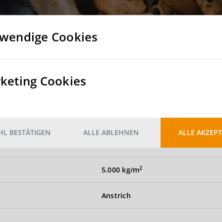
glich
 stehen in ausreichender Anzahl zur Verfügung
wendige Cookies
verkehrstechnisch ausgesprochen attraktiv gelegen
keting Cookies
mehrere ebenerdige Hallentore
Nein
L BESTÄTIGEN
ALLE ABLEHNEN
ALLE AKZEPT
Nein
2
5.000 kg/m
Anstrich