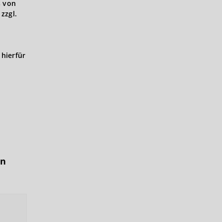
s von
zzgl.
hierfür
in