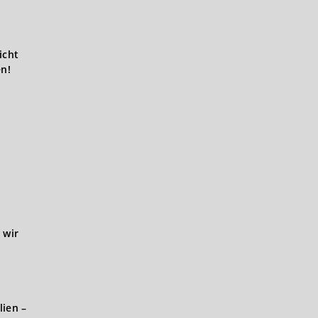
icht
en!
 wir
lien –