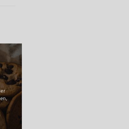
der
den,