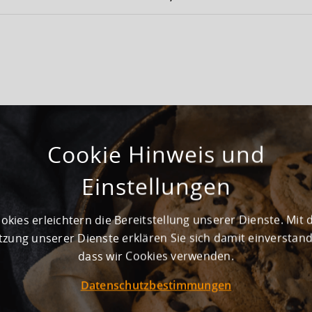
Gepflegt
Cookie Hinweis und
ausreichend vorhanden
Einstellungen
Noch nicht vorhanden
okies erleichtern die Bereitstellung unserer Dienste. Mit 
zung unserer Dienste erklären Sie sich damit einverstan
dass wir Cookies verwenden.
Lager- und Produktionsfläche zur Verfügung
 Hallentore statt
Datenschutzbestimmungen
Zufahrt sowie einen großzügigen Hof, in dem LKWs problemlos