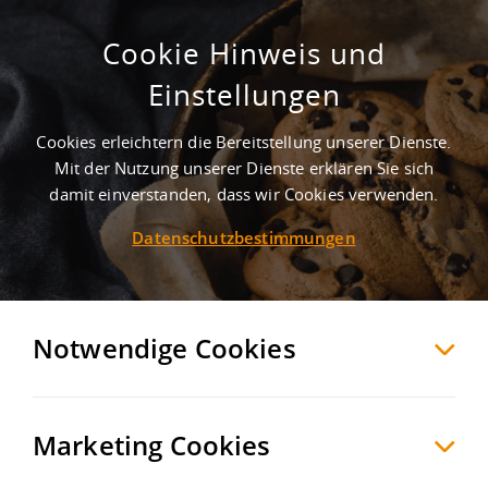
Cookie Hinweis und
Bestandshalle mit Krananlage als
Einstellungen
optimale Produktionsstätte
Cookies erleichtern die Bereitstellung unserer Dienste.
Chemnitz
Chemnitz
, Deutschland
Mit der Nutzung unserer Dienste erklären Sie sich
damit einverstanden, dass wir Cookies verwenden.
Datenschutzbestimmungen
MERKEN
VERGLEICHEN
EXPORT PDF
Notwendige Cookies
Marketing Cookies