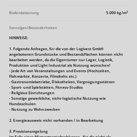
2
Bodenbelastung
5.000 kg/m
Sonstiges/Besonderheiten
HINWEISE:
1. Folgende Anfragen, für die von der Logivest GmbH
angebotenen Grundstücke und Bestandsflächen können nicht
bearbeitet werden, da die Eigentümer nur Lager, Logistik,
Produktion und Light Industrial als Nutzung wünschen!
- Jede Art von Veranstaltungen und Events (Hochzeiten,
Flohmärkte, Konzerte, Filmdrehs etc.)
- Gastronomiebetriebe, Diskotheken, Vergnügungsstätten
- Sport- und Spielstätten, Fitness-Studios
- Religiöse Einrichtungen
- Sonstige gewerbliche, nicht-logistische Nutzung wie
Hundeschulen
- Nutzung zu Wohnzwecken
2. Energieausweis nicht vorhanden / in Bearbeitung
3. Provisionsregelung
Im Falle eines Mietvertragsabschlusses - für die nicht als