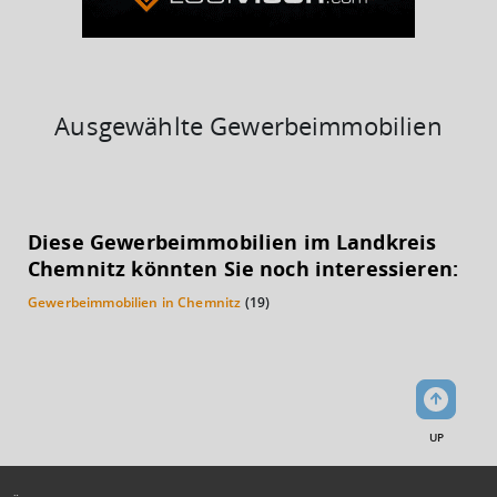
Ausgewählte Gewerbeimmobilien
KAUFKRAFT
(STAND: 2018)
Diese Gewerbeimmobilien im Landkreis
Euro pro Kopf
Chemnitz könnten Sie noch interessieren:
(Landkreis / Kreisfreie Stadt)
20.366 €
Gewerbeimmobilien in Chemnitz
(19)
Kaufkraftindex
(Landkreis / Kreisfreie Stadt)
88,94
KAUFKRAFT - EURO PRO KOPF
UP
Landkreis / Kreisfreie Stadt
22.651 €
Bundesland
20.484 €