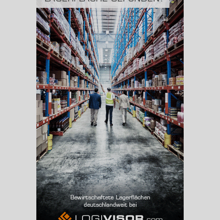
BESCHÄFTIGUNG
(STAND: 06/2020)
Beschäftigte
(Landkreis / Kreisfreie Stadt)
92.189
Beschäftigtenquote
(Landkreis / Kreisfreie Stadt)
37,42 %
Arbeitslosenquote
(Landkreis / Kreisfreie Stadt)
9,12 %
BESCHÄFTIGTEN- UND ARBEITSLOSENQUOTE
9.12%
37%