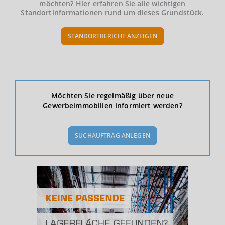
möchten? Hier erfahren Sie alle wichtigen
Standortinformationen rund um dieses Grundstück.
STANDORTBERICHT ANZEIGEN
Ökonomische Daten & Fakten
Möchten Sie regelmäßig über neue
Gewerbeimmobilien informiert werden?
BEVÖLKERUNG
(STAND: 12/2019)
SUCHAUFTRAG ANLEGEN
Bevölkerung Gesamt
(Landkreis / Kreisfreie Stadt)
246.334
Bevölkerungsdichte
2
(Landkreis / Kreisfreie Stadt)
1.114 Einwohner/km
Fläche
2
(Landkreis / Kreisfreie Stadt)
221,05 km