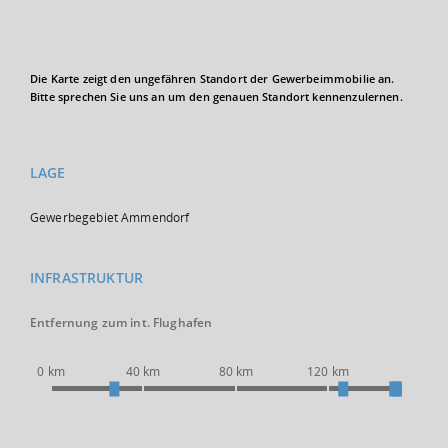
Die Karte zeigt den ungefähren Standort der Gewerbeimmobilie an.
Bitte sprechen Sie uns an um den genauen Standort kennenzulernen.
LAGE
Gewerbegebiet Ammendorf
INFRASTRUKTUR
Entfernung zum int. Flughafen
0 km
40 km
80 km
120 km