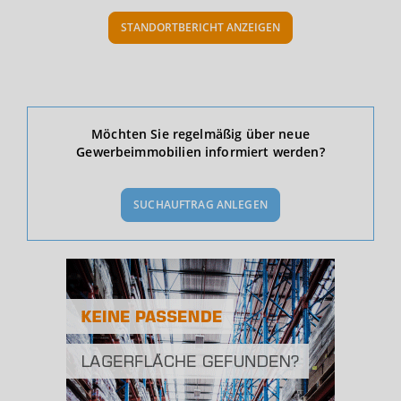
STANDORTBERICHT ANZEIGEN
Ökonomische Daten & Fakten
Möchten Sie regelmäßig über neue
Gewerbeimmobilien informiert werden?
BEVÖLKERUNG
(STAND: 12/2019)
SUCHAUFTRAG ANLEGEN
Bevölkerung Gesamt
(Landkreis / Kreisfreie Stadt)
238.762
Bevölkerungsdichte
2
(Landkreis / Kreisfreie Stadt)
1.768 Einwohner/km
Fläche
2
(Landkreis / Kreisfreie Stadt)
135,03 km
BESCHÄFTIGUNG
(STAND: 06/2020)