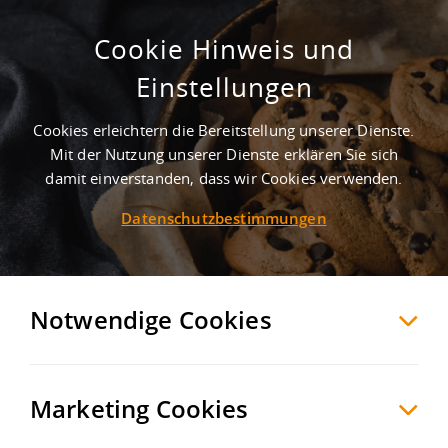
Cookie Hinweis und
Lager- und Logistikimmobilie in
Einstellungen
verkehrsgünstiger Lage
Cookies erleichtern die Bereitstellung unserer Dienste.
Halle
Halle
, Deutschland
Mit der Nutzung unserer Dienste erklären Sie sich
damit einverstanden, dass wir Cookies verwenden.
Datenschutzbestimmungen
MERKEN
VERGLEICHEN
EXPORT PDF
Notwendige Cookies
Marketing Cookies