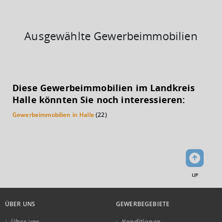
Ausgewählte Gewerbeimmobilien
KAUFKRAFT
(STAND: 2018)
Diese Gewerbeimmobilien im Landkreis
Euro pro Kopf
Halle könnten Sie noch interessieren:
(Landkreis / Kreisfreie Stadt)
17.828 €
Gewerbeimmobilien in Halle
(22)
Kaufkraftindex
(Landkreis / Kreisfreie Stadt)
77,85
KAUFKRAFT - EURO PRO KOPF
UP
Landkreis / Kreisfreie Stadt
22.651 €
Bundesland
19.647 €
Deutschland
ÜBER UNS
GEWERBEGEBIETE
17.828 €
Über uns
Konditionen