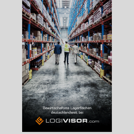
Beschäftigte
(Landkreis / Kreisfreie Stadt)
87.290
Beschäftigtenquote
(Landkreis / Kreisfreie Stadt)
36,56 %
Arbeitslosenquote
(Landkreis / Kreisfreie Stadt)
11,02 %
BESCHÄFTIGTEN- UND ARBEITSLOSENQUOTE
11.02%
36%