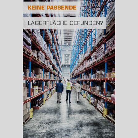
Fläche
2
(Landkreis / Kreisfreie Stadt)
2.104,75 km
BESCHÄFTIGUNG
(STAND: 06/2020)
Beschäftigte
(Landkreis / Kreisfreie Stadt)
82.698
Beschäftigtenquote
(Landkreis / Kreisfreie Stadt)
38,77 %
Arbeitslosenquote
(Landkreis / Kreisfreie Stadt)
7,2 %
BESCHÄFTIGTEN- UND ARBEITSLOSENQUOTE
7.2%