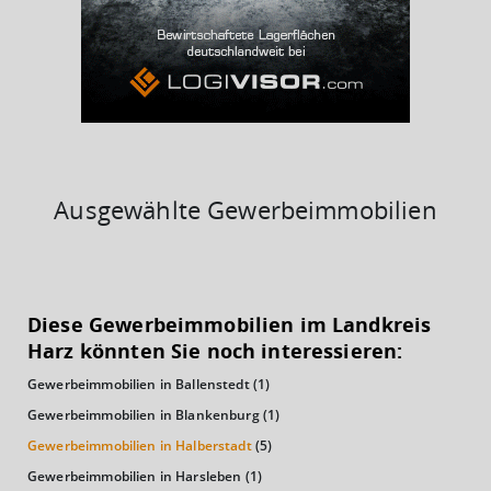
38%
Ausgewählte Gewerbeimmobilien
KAUFKRAFT
(STAND: 2018)
Diese Gewerbeimmobilien im Landkreis
Euro pro Kopf
Harz könnten Sie noch interessieren:
(Landkreis / Kreisfreie Stadt)
19.907 €
Gewerbeimmobilien in Ballenstedt
(1)
Kaufkraftindex
Gewerbeimmobilien in Blankenburg
(1)
(Landkreis / Kreisfreie Stadt)
86,93
Gewerbeimmobilien in Halberstadt
(5)
Gewerbeimmobilien in Harsleben
(1)
KAUFKRAFT - EURO PRO KOPF