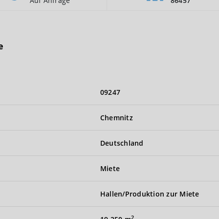
Auf Anfrage
86457
e
09247
Chemnitz
Deutschland
Miete
Hallen/Produktion zur Miete
2