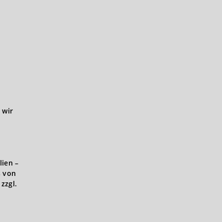
 wir
lien –
s von
zzgl.