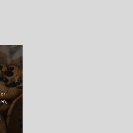
der
den,