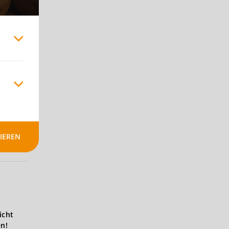
IEREN
icht
en!