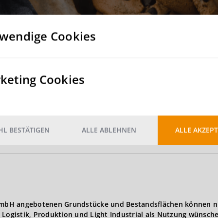
wendige Cookies
Rampe
1 Rampentor, 1 ebenerdiges Tor
keting Cookies
Nein
Nein
L BESTÄTIGEN
ALLE ABLEHNEN
ALLE AKZEPT
2
5.000 kg/m
t GmbH angebotenen Grundstücke und Bestandsflächen können n
 Logistik, Produktion und Light Industrial als Nutzung wünsch