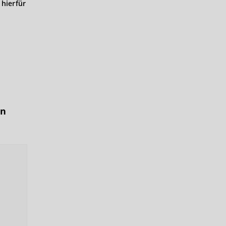
hierfür
in