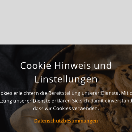
1998
Cookie Hinweis und
13
Einstellungen
Noch nicht vorhanden
okies erleichtern die Bereitstellung unserer Dienste. Mit 
zung unserer Dienste erklären Sie sich damit einverstan
dass wir Cookies verwenden.
m² und ist zur Lagerung optimal geeignet
t komplett umfahrbar
Datenschutzbestimmungen