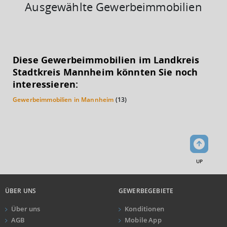
Ausgewählte Gewerbeimmobilien
KAUFKRAFT
(STAND: 2018)
Diese Gewerbeimmobilien im Landkreis
Euro pro Kopf
Stadtkreis Mannheim könnten Sie noch
(Landkreis / Kreisfreie Stadt)
22.054 €
interessieren:
Gewerbeimmobilien in Mannheim
(13)
Kaufkraftindex
(Landkreis / Kreisfreie Stadt)
96,31
KAUFKRAFT - EURO PRO KOPF
Landkreis / Kreisfreie Stadt
22.651 €
UP
Bundesland
24.995 €
Deutschland
ÜBER UNS
GEWERBEGEBIETE
22.054 €
Über uns
Konditionen
0 €
20.000 €
40.000 €
AGB
Mobile App