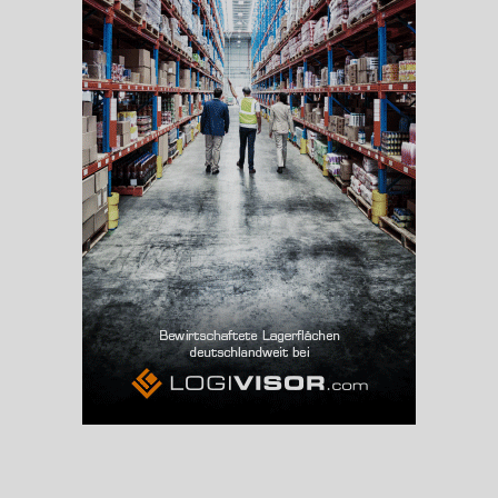
(Landkreis / Kreisfreie Stadt)
128.737
Beschäftigtenquote
(Landkreis / Kreisfreie Stadt)
41,44 %
Arbeitslosenquote
(Landkreis / Kreisfreie Stadt)
8,76 %
BESCHÄFTIGTEN- UND ARBEITSLOSENQUOTE
8.76%
41%