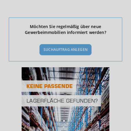
Ökonomische Daten & Fakten
Möchten Sie regelmäßig über neue
Gewerbeimmobilien informiert werden?
BEVÖLKERUNG
(STAND: 12/2019)
SUCHAUFTRAG ANLEGEN
Bevölkerung Gesamt
(Landkreis / Kreisfreie Stadt)
310.658
Bevölkerungsdichte
2
(Landkreis / Kreisfreie Stadt)
2.143 Einwohner/km
Fläche
2
(Landkreis / Kreisfreie Stadt)
144,97 km
BESCHÄFTIGUNG
(STAND: 06/2020)
Beschäftigte