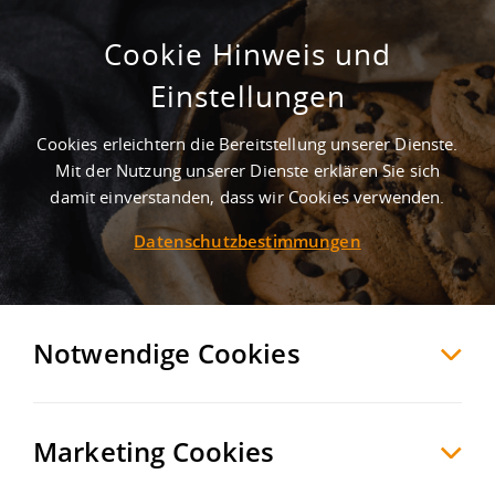
Cookie Hinweis und
Attraktive Lagerhalle | Top-
Einstellungen
Logistikregion Rhein-Neckar
Cookies erleichtern die Bereitstellung unserer Dienste.
Mannheim
Stadtkreis Mannheim
, Deutschland
Mit der Nutzung unserer Dienste erklären Sie sich
damit einverstanden, dass wir Cookies verwenden.
Datenschutzbestimmungen
MERKEN
VERGLEICHEN
EXPORT PDF
Notwendige Cookies
Marketing Cookies