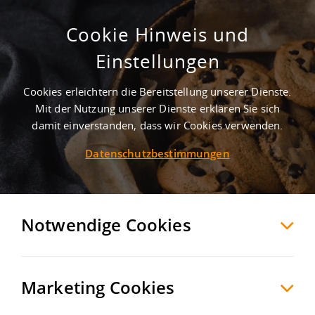
Cookie Hinweis und
Projektierter Neubau einer
Einstellungen
Logistikfläche
Cookies erleichtern die Bereitstellung unserer Dienste.
Neumünster
Neumünster
, Deutschland
Mit der Nutzung unserer Dienste erklären Sie sich
damit einverstanden, dass wir Cookies verwenden.
Datenschutzbestimmungen
MERKEN
VERGLEICHEN
EXPORT PDF
Notwendige Cookies
Marketing Cookies