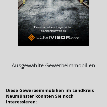
BESCHÄFTIGTEN- UND ARBEITSLOSENQUOTE
11.36%
37%
Ausgewählte Gewerbeimmobilien
KAUFKRAFT
(STAND: 2018)
Diese Gewerbeimmobilien im Landkreis
Euro pro Kopf
Neumünster könnten Sie noch
(Landkreis / Kreisfreie Stadt)
19.775 €
interessieren: