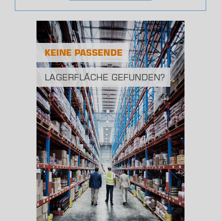
(Landkreis / Kreisfreie Stadt)
80.196
Bevölkerungsdichte
2
(Landkreis / Kreisfreie Stadt)
1.119 Einwohner/km
Fläche
2
(Landkreis / Kreisfreie Stadt)
71,66 km
BESCHÄFTIGUNG
(STAND: 06/2020)
Beschäftigte
(Landkreis / Kreisfreie Stadt)
30.005
Beschäftigtenquote
(Landkreis / Kreisfreie Stadt)
37,41 %
Arbeitslosenquote
(Landkreis / Kreisfreie Stadt)
11,36 %