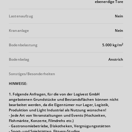
ebenerdige Tore
Lastenaufzug
Nein
Krananlage
Nein
2
Bodenbelastung
5.000 kg/m
Bodenbelag
Anstrich
Sonstiges/Besonderheiten
HINWEISE:
1. Folgende Anfragen, für die von der Logivest GmbH
angebotenen Grundstücke und Bestandsflächen können nicht
bearbeitet werden, da die Eigentümer nur Lager, Logistik,
Produktion und Light Industrial als Nutzung wünschen!
- Jede Art von Veranstaltungen und Events (Hochzeiten,
Flohmärkte, Konzerte, Filmdrehs etc.)
- Gastronomiebetriebe, Diskotheken, Vergnügungsstätten
- Sport- und Spielstätten, Fitness-Studios