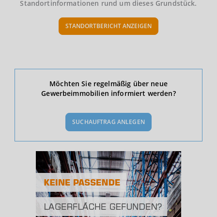
Standortinformationen rund um dieses Grundstück.
STANDORTBERICHT ANZEIGEN
Ökonomische Daten & Fakten
Möchten Sie regelmäßig über neue
Gewerbeimmobilien informiert werden?
BEVÖLKERUNG
(STAND: 12/2019)
SUCHAUFTRAG ANLEGEN
Bevölkerung Gesamt
(Landkreis / Kreisfreie Stadt)
588.250
Bevölkerungsdichte
2
(Landkreis / Kreisfreie Stadt)
2.096 Einwohner/km
Fläche
2
(Landkreis / Kreisfreie Stadt)
280,71 km