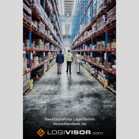
BESCHÄFTIGUNG
(STAND: 06/2020)
Beschäftigte
(Landkreis / Kreisfreie Stadt)
216.535
Beschäftigtenquote
(Landkreis / Kreisfreie Stadt)
36,81 %
Arbeitslosenquote
(Landkreis / Kreisfreie Stadt)
14,33 %
BESCHÄFTIGTEN- UND ARBEITSLOSENQUOTE
14.33%
36%