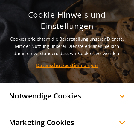
Cookie Hinweis und
Neubau / Flexible Hallenflächen / ab
Einstellungen
ca. 220 m²
Cookies erleichtern die Bereitstellung unserer Dienste.
Dortmund
Dortmund
, Deutschland
Mit der Nutzung unserer Dienste erklären Sie sich
damit einverstanden, dass wir Cookies verwenden.
Datenschutzbestimmungen
MERKEN
VERGLEICHEN
EXPORT PDF
Notwendige Cookies
Marketing Cookies