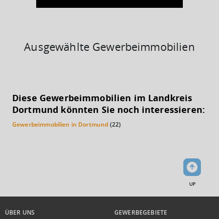
Ausgewählte Gewerbeimmobilien
KAUFKRAFT
(STAND: 2018)
Diese Gewerbeimmobilien im Landkreis
Euro pro Kopf
Dortmund könnten Sie noch interessieren:
(Landkreis / Kreisfreie Stadt)
19.318 €
Gewerbeimmobilien in Dortmund
(22)
Kaufkraftindex
(Landkreis / Kreisfreie Stadt)
84,36
KAUFKRAFT - EURO PRO KOPF
UP
Landkreis / Kreisfreie Stadt
22.651 €
Bundesland
22.233 €
Deutschland
ÜBER UNS
GEWERBEGEBIETE