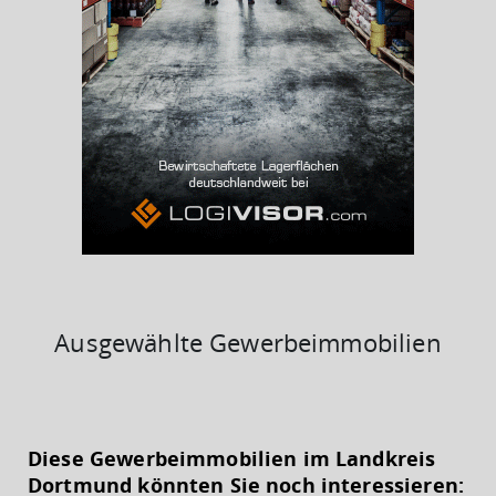
BESCHÄFTIGTEN- UND ARBEITSLOSENQUOTE
14.33%
36%
Ausgewählte Gewerbeimmobilien
KAUFKRAFT
(STAND: 2018)
Diese Gewerbeimmobilien im Landkreis
Euro pro Kopf
Dortmund könnten Sie noch interessieren:
(Landkreis / Kreisfreie Stadt)
19.318 €