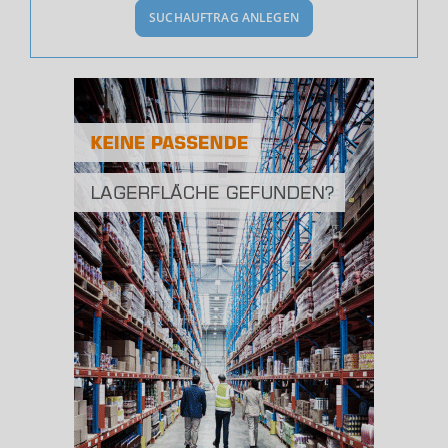
SUCHAUFTRAG ANLEGEN
Bevölkerung Gesamt
(Landkreis / Kreisfreie Stadt)
588.250
Bevölkerungsdichte
2
(Landkreis / Kreisfreie Stadt)
2.096 Einwohner/km
Fläche
2
(Landkreis / Kreisfreie Stadt)
280,71 km
BESCHÄFTIGUNG
(STAND: 06/2020)
Beschäftigte
(Landkreis / Kreisfreie Stadt)
216.535
Beschäftigtenquote
(Landkreis / Kreisfreie Stadt)
36,81 %
Arbeitslosenquote
(Landkreis / Kreisfreie Stadt)
14,33 %