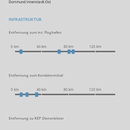
Dortmund Innenstadt-Ost
INFRASTRUKTUR
Entfernung zum int. Flughafen
0 km
40 km
80 km
120 km
Entfernung zum Kombiterminal
0 km
40 km
80 km
120 km
Entfernung zu KEP Dienstleister