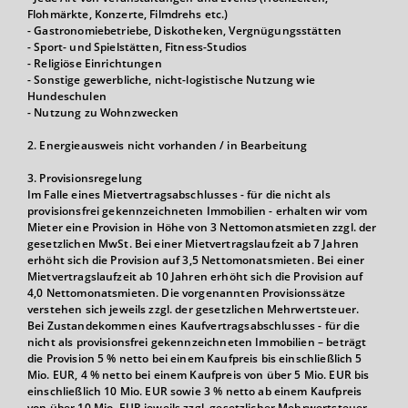
Flohmärkte, Konzerte, Filmdrehs etc.)
- Gastronomiebetriebe, Diskotheken, Vergnügungsstätten
- Sport- und Spielstätten, Fitness-Studios
- Religiöse Einrichtungen
- Sonstige gewerbliche, nicht-logistische Nutzung wie
Hundeschulen
- Nutzung zu Wohnzwecken
2. Energieausweis nicht vorhanden / in Bearbeitung
3. Provisionsregelung
Im Falle eines Mietvertragsabschlusses - für die nicht als
provisionsfrei gekennzeichneten Immobilien - erhalten wir vom
Mieter eine Provision in Höhe von 3 Nettomonatsmieten zzgl. der
gesetzlichen MwSt. Bei einer Mietvertragslaufzeit ab 7 Jahren
erhöht sich die Provision auf 3,5 Nettomonatsmieten. Bei einer
Mietvertragslaufzeit ab 10 Jahren erhöht sich die Provision auf
4,0 Nettomonatsmieten. Die vorgenannten Provisionssätze
verstehen sich jeweils zzgl. der gesetzlichen Mehrwertsteuer.
Bei Zustandekommen eines Kaufvertragsabschlusses - für die
nicht als provisionsfrei gekennzeichneten Immobilien – beträgt
die Provision 5 % netto bei einem Kaufpreis bis einschließlich 5
Mio. EUR, 4 % netto bei einem Kaufpreis von über 5 Mio. EUR bis
einschließlich 10 Mio. EUR sowie 3 % netto ab einem Kaufpreis
von über 10 Mio. EUR jeweils zzgl. gesetzlicher Mehrwertsteuer.