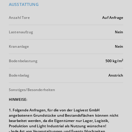
AUSSTATTUNG
Anzahl Tore
Auf Anfrage
Lastenaufzug
Nein
Krananlage
Nein
2
Bodenbelastung
500 kg/m
Bodenbelag
Anstrich
Sonstiges/Besonderheiten
HINWEISE:
1. Folgende Anfragen, für die von der Logivest GmbH
angebotenen Grundstücke und Bestandsflächen können nicht
bearbeitet werden, da die Eigentümer nur Lager, Logistik,
Produktion und Light Industrial als Nutzung wünschen!
- Jede Art von Veranstaltungen und Events (Hochzeiten,