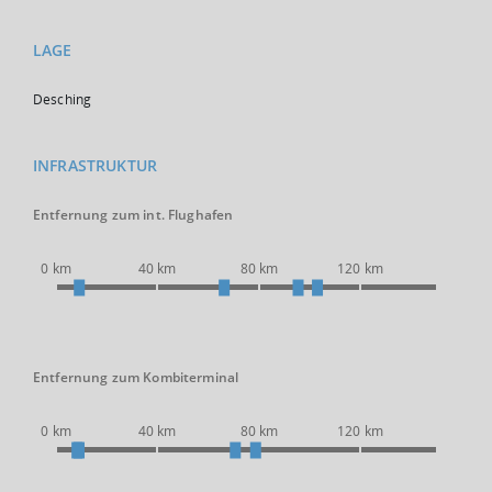
LAGE
Desching
INFRASTRUKTUR
Entfernung zum int. Flughafen
0 km
40 km
80 km
120 km
Entfernung zum Kombiterminal
0 km
40 km
80 km
120 km