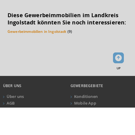
KAUFKRAFT
(STAND: 2018)
Diese Gewerbeimmobilien im Landkreis
Euro pro Kopf
Ingolstadt könnten Sie noch interessieren:
(Landkreis / Kreisfreie Stadt)
24.352 €
Gewerbeimmobilien in Ingolstadt
(9)
Kaufkraftindex
(Landkreis / Kreisfreie Stadt)
106,35
KAUFKRAFT - EURO PRO KOPF
UP
Landkreis / Kreisfreie Stadt
22.651 €
Bundesland
24.186 €
Deutschland
ÜBER UNS
GEWERBEGEBIETE
24.352 €
Über uns
Konditionen
AGB
Mobile App
0 €
20.000 €
40.000 €
Impressum
Newsletter
ANRUF
KONTAKT
Datenschutz
WIRTSCHAFTSKRAFT
(STAND: 2018)
Kundeninformationen