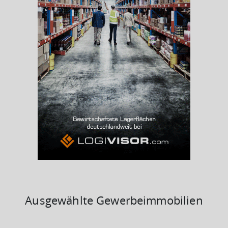
(Landkreis / Kreisfreie Stadt)
45,55 %
Arbeitslosenquote
(Landkreis / Kreisfreie Stadt)
4,73 %
BESCHÄFTIGTEN- UND ARBEITSLOSENQUOTE
4.73%
45%
Ausgewählte Gewerbeimmobilien