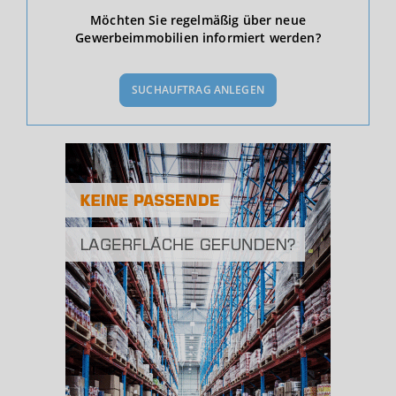
Ökonomische Daten & Fakten
Möchten Sie regelmäßig über neue
Gewerbeimmobilien informiert werden?
BEVÖLKERUNG
(STAND: 12/2019)
SUCHAUFTRAG ANLEGEN
Bevölkerung Gesamt
(Landkreis / Kreisfreie Stadt)
137.392
Bevölkerungsdichte
2
(Landkreis / Kreisfreie Stadt)
1.030 Einwohner/km
Fläche
2
(Landkreis / Kreisfreie Stadt)
133,35 km
BESCHÄFTIGUNG
(STAND: 06/2020)
Beschäftigte
(Landkreis / Kreisfreie Stadt)
62.585
Beschäftigtenquote