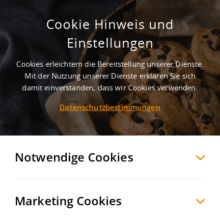
Cookie Hinweis und
Ab sofort verfügbar - Grundstück zur
Einstellungen
Miete nahe der A9!
Cookies erleichtern die Bereitstellung unserer Dienste.
Ingolstadt
Ingolstadt
, Deutschland
Mit der Nutzung unserer Dienste erklären Sie sich
damit einverstanden, dass wir Cookies verwenden.
Datenschutzbestimmungen
MERKEN
VERGLEICHEN
EXPORT PDF
Notwendige Cookies
Marketing Cookies