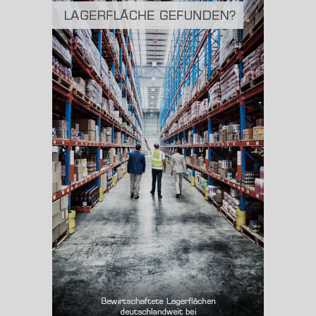
2
(Landkreis / Kreisfreie Stadt)
317,84 km
BESCHÄFTIGUNG
(STAND: 06/2020)
Beschäftigte
(Landkreis / Kreisfreie Stadt)
209.548
Beschäftigtenquote
(Landkreis / Kreisfreie Stadt)
36,92 %
Arbeitslosenquote
(Landkreis / Kreisfreie Stadt)
13,41 %
BESCHÄFTIGTEN- UND ARBEITSLOSENQUOTE
13.41%
36%