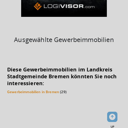
Ausgewählte Gewerbeimmobilien
KAUFKRAFT
(STAND: 2018)
Diese Gewerbeimmobilien im Landkreis
Euro pro Kopf
Stadtgemeinde Bremen könnten Sie noch
(Landkreis / Kreisfreie Stadt)
22.116 €
interessieren:
Gewerbeimmobilien in Bremen
(29)
Kaufkraftindex
(Landkreis / Kreisfreie Stadt)
96,58
KAUFKRAFT - EURO PRO KOPF
Landkreis / Kreisfreie Stadt
22.651 €
UP