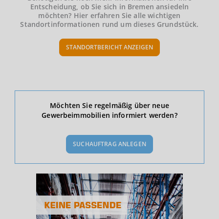
Entscheidung, ob Sie sich in Bremen ansiedeln
möchten? Hier erfahren Sie alle wichtigen
Standortinformationen rund um dieses Grundstück.
STANDORTBERICHT ANZEIGEN
Ökonomische Daten & Fakten
Möchten Sie regelmäßig über neue
Gewerbeimmobilien informiert werden?
BEVÖLKERUNG
(STAND: 12/2019)
SUCHAUFTRAG ANLEGEN
Bevölkerung Gesamt
(Landkreis / Kreisfreie Stadt)
567.559
Bevölkerungsdichte
2
(Landkreis / Kreisfreie Stadt)
1.786 Einwohner/km
Fläche