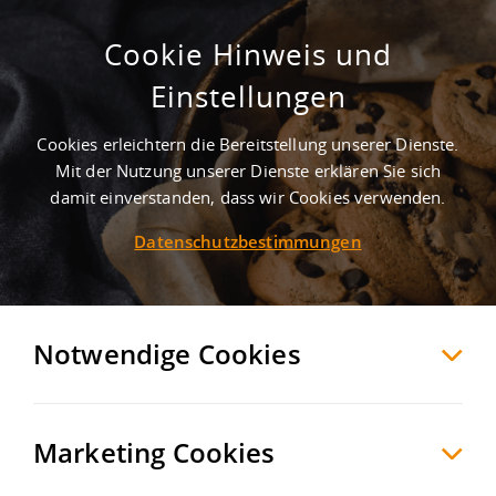
Cookie Hinweis und
Großzügige Lagerfläche nahe des
Einstellungen
Bremer Kreuzes
Cookies erleichtern die Bereitstellung unserer Dienste.
Bremen
Stadtgemeinde Bremen
, Deutschland
Mit der Nutzung unserer Dienste erklären Sie sich
damit einverstanden, dass wir Cookies verwenden.
Datenschutzbestimmungen
MERKEN
VERGLEICHEN
EXPORT PDF
Notwendige Cookies
Marketing Cookies