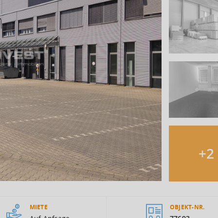
+
2
MIETE
OBJEKT-NR.