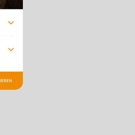
icht
en!
IEREN