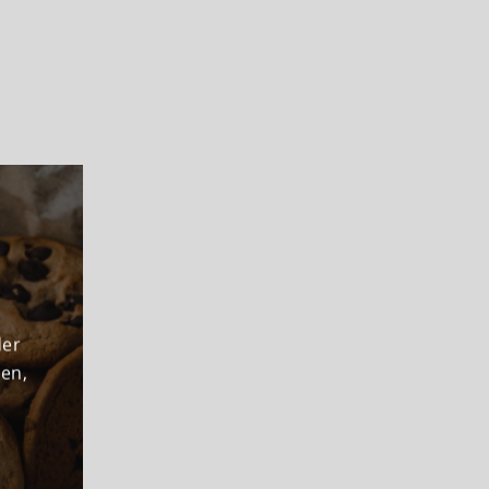
der
den,