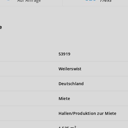
Auf Anfrage
77693
e
53919
Weilerswist
Deutschland
Miete
Hallen/Produktion zur Miete
2