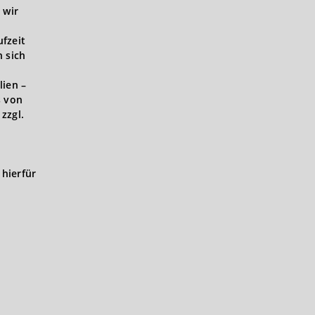
 wir
ufzeit
 sich
lien –
s von
zzgl.
hierfür