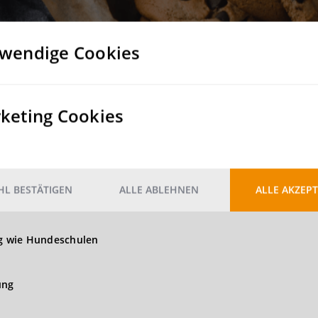
Nein
wendige Cookies
Nein
keting Cookies
t GmbH angebotenen Grundstücke und Bestandsflächen können n
 Logistik, Produktion und Light Industrial als Nutzung wünsch
zeiten, Flohmärkte, Konzerte, Filmdrehs etc.)
L BESTÄTIGEN
ALLE ABLEHNEN
ALLE AKZEPT
gsstätten
ng wie Hundeschulen
ung