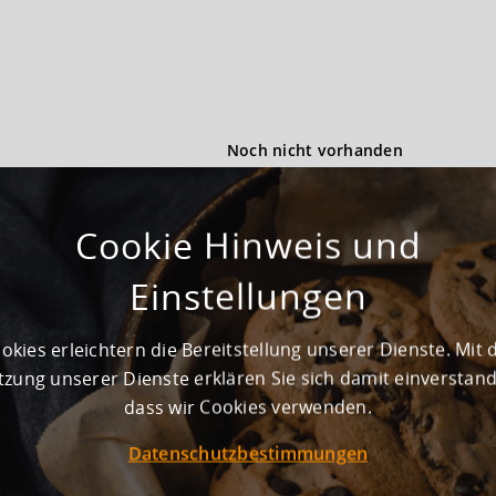
Noch nicht vorhanden
Cookie Hinweis und
ung vorhanden
Einstellungen
lächen angemietet werden
okies erleichtern die Bereitstellung unserer Dienste. Mit 
zung unserer Dienste erklären Sie sich damit einverstan
dass wir Cookies verwenden.
Rampe
Datenschutzbestimmungen
Rampen und ebenerdige Tore