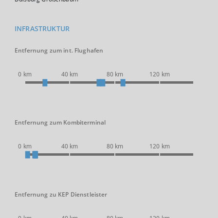
INFRASTRUKTUR
Entfernung zum int. Flughafen
0 km
40 km
80 km
120 km
Entfernung zum Kombiterminal
0 km
40 km
80 km
120 km
Entfernung zu KEP Dienstleister