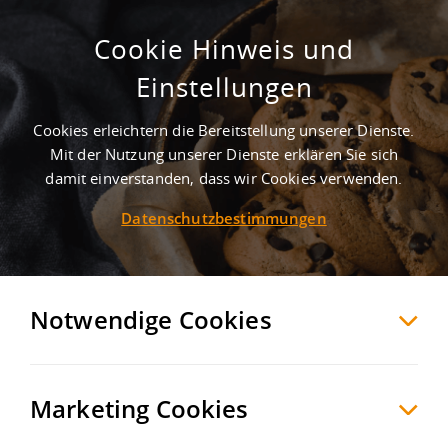
Cookie Hinweis und
Top Lage! Attraktive Logistikflächen
Einstellungen
zur Vermietung
Cookies erleichtern die Bereitstellung unserer Dienste.
Duisburg
Duisburg
, Deutschland
Mit der Nutzung unserer Dienste erklären Sie sich
damit einverstanden, dass wir Cookies verwenden.
Datenschutzbestimmungen
MERKEN
VERGLEICHEN
EXPORT PDF
Notwendige Cookies
Marketing Cookies