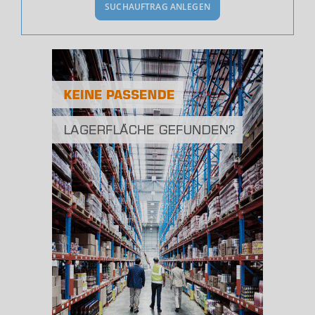
SUCHAUFTRAG ANLEGEN
Bevölkerung Gesamt
(Landkreis / Kreisfreie Stadt)
498.686
Bevölkerungsdichte
2
(Landkreis / Kreisfreie Stadt)
2.142 Einwohner/km
Fläche
2
(Landkreis / Kreisfreie Stadt)
232,8 km
BESCHÄFTIGUNG
(STAND: 06/2020)
Beschäftigte
(Landkreis / Kreisfreie Stadt)
174.254
Beschäftigtenquote
(Landkreis / Kreisfreie Stadt)
34,94 %
Arbeitslosenquote
(Landkreis / Kreisfreie Stadt)
15,24 %