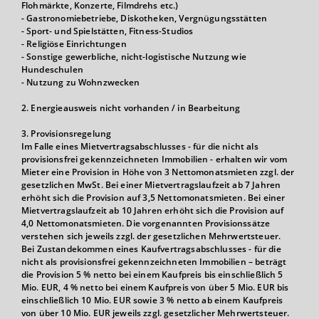
Flohmärkte, Konzerte, Filmdrehs etc.)
- Gastronomiebetriebe, Diskotheken, Vergnügungsstätten
- Sport- und Spielstätten, Fitness-Studios
- Religiöse Einrichtungen
- Sonstige gewerbliche, nicht-logistische Nutzung wie
Hundeschulen
- Nutzung zu Wohnzwecken
2. Energieausweis nicht vorhanden / in Bearbeitung
3. Provisionsregelung
Im Falle eines Mietvertragsabschlusses - für die nicht als
provisionsfrei gekennzeichneten Immobilien - erhalten wir vom
Mieter eine Provision in Höhe von 3 Nettomonatsmieten zzgl. der
gesetzlichen MwSt. Bei einer Mietvertragslaufzeit ab 7 Jahren
erhöht sich die Provision auf 3,5 Nettomonatsmieten. Bei einer
Mietvertragslaufzeit ab 10 Jahren erhöht sich die Provision auf
4,0 Nettomonatsmieten. Die vorgenannten Provisionssätze
verstehen sich jeweils zzgl. der gesetzlichen Mehrwertsteuer.
Bei Zustandekommen eines Kaufvertragsabschlusses - für die
nicht als provisionsfrei gekennzeichneten Immobilien – beträgt
die Provision 5 % netto bei einem Kaufpreis bis einschließlich 5
Mio. EUR, 4 % netto bei einem Kaufpreis von über 5 Mio. EUR bis
einschließlich 10 Mio. EUR sowie 3 % netto ab einem Kaufpreis
von über 10 Mio. EUR jeweils zzgl. gesetzlicher Mehrwertsteuer.