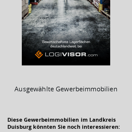
BESCHÄFTIGTEN- UND ARBEITSLOSENQUOTE
15.24%
34%
Ausgewählte Gewerbeimmobilien
KAUFKRAFT
(STAND: 2018)
Diese Gewerbeimmobilien im Landkreis
Euro pro Kopf
Duisburg könnten Sie noch interessieren:
(Landkreis / Kreisfreie Stadt)
17.126 €