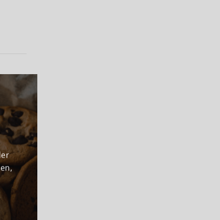
der
den,
g