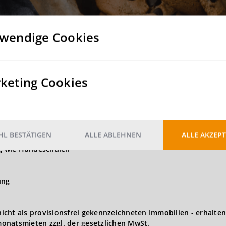
Nein
wendige Cookies
keting Cookies
t GmbH angebotenen Grundstücke und Bestandsflächen können n
 Logistik, Produktion und Light Industrial als Nutzung wünsch
zeiten, Flohmärkte, Konzerte, Filmdrehs etc.)
gsstätten
L BESTÄTIGEN
ALLE ABLEHNEN
ALLE AKZEPT
ng wie Hundeschulen
ung
 nicht als provisionsfrei gekennzeichneten Immobilien - erhalten
onatsmieten zzgl. der gesetzlichen MwSt.