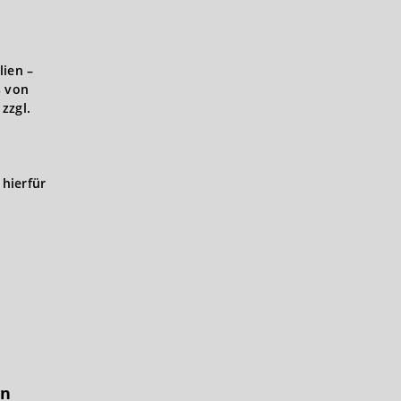
lien –
s von
zzgl.
hierfür
in