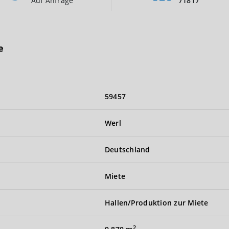
Auf Anfrage
71817
e
59457
Werl
Deutschland
Miete
Hallen/Produktion zur Miete
2