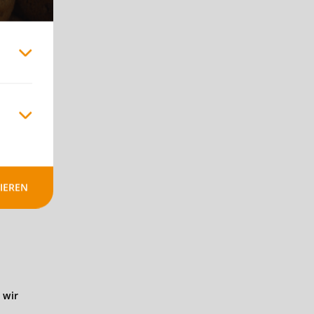
icht
en!
IEREN
 wir