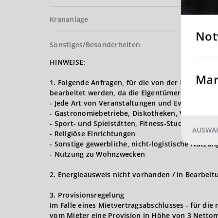
Krananlage
Not
Sonstiges/Besonderheiten
HINWEISE:
Mar
1. Folgende Anfragen, für die von der Logives
bearbeitet werden, da die Eigentümer nur Lager,
- Jede Art von Veranstaltungen und Events (Hoch
- Gastronomiebetriebe, Diskotheken, Vergnügun
- Sport- und Spielstätten, Fitness-Studios
AUSWAH
- Religiöse Einrichtungen
- Sonstige gewerbliche, nicht-logistische Nutzu
- Nutzung zu Wohnzwecken
2. Energieausweis nicht vorhanden / in Bearbeit
3. Provisionsregelung
Im Falle eines Mietvertragsabschlusses - für die
vom Mieter eine Provision in Höhe von 3 Nettom