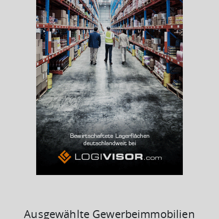
Beschäftigtenquote
(Landkreis / Kreisfreie Stadt)
36,81 %
Arbeitslosenquote
(Landkreis / Kreisfreie Stadt)
14,33 %
BESCHÄFTIGTEN- UND ARBEITSLOSENQUOTE
14.33%
36%
Ausgewählte Gewerbeimmobilien