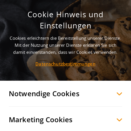
Cookie Hinweis und
Ihr neuer Lager-/
Einstellungen
Produktionsstandort in perfekter
Lage von Dortmund
Cookies erleichtern die Bereitstellung unserer Dienste.
Mit der Nutzung unserer Dienste erklären Sie sich
Dortmund
Dortmund
, Deutschland
damit einverstanden, dass wir Cookies verwenden.
Datenschutzbestimmungen
MERKEN
VERGLEICHEN
EXPORT PDF
Notwendige Cookies
Marketing Cookies