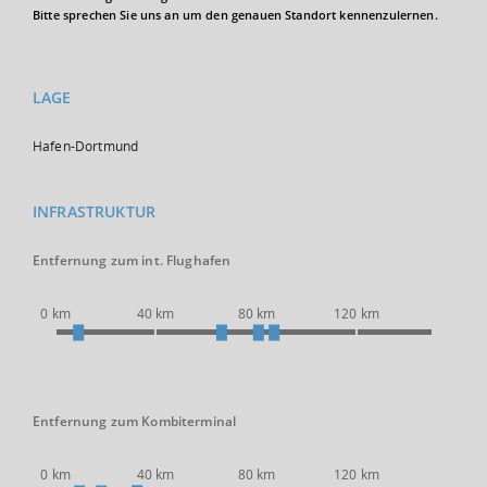
Bitte sprechen Sie uns an um den genauen Standort kennenzulernen.
LAGE
Hafen-Dortmund
INFRASTRUKTUR
Entfernung zum int. Flughafen
0 km
40 km
80 km
120 km
Entfernung zum Kombiterminal
0 km
40 km
80 km
120 km