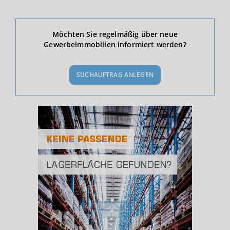
Ökonomische Daten & Fakten
Möchten Sie regelmäßig über neue
Gewerbeimmobilien informiert werden?
BEVÖLKERUNG
(STAND: 12/2019)
SUCHAUFTRAG ANLEGEN
Bevölkerung Gesamt
(Landkreis / Kreisfreie Stadt)
588.250
Bevölkerungsdichte
2
(Landkreis / Kreisfreie Stadt)
2.096 Einwohner/km
Fläche
2
(Landkreis / Kreisfreie Stadt)
280,71 km
BESCHÄFTIGUNG
(STAND: 06/2020)
Beschäftigte
(Landkreis / Kreisfreie Stadt)
216.535