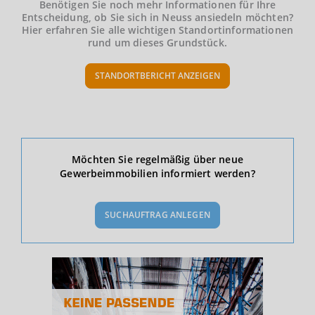
Benötigen Sie noch mehr Informationen für Ihre
Entscheidung, ob Sie sich in Neuss ansiedeln möchten?
Hier erfahren Sie alle wichtigen Standortinformationen
rund um dieses Grundstück.
STANDORTBERICHT ANZEIGEN
Ökonomische Daten & Fakten
Möchten Sie regelmäßig über neue
Gewerbeimmobilien informiert werden?
BEVÖLKERUNG
(STAND: 12/2019)
SUCHAUFTRAG ANLEGEN
Bevölkerung Gesamt
(Landkreis / Kreisfreie Stadt)
451.730
Bevölkerungsdichte
2
(Landkreis / Kreisfreie Stadt)
784 Einwohner/km
Fläche