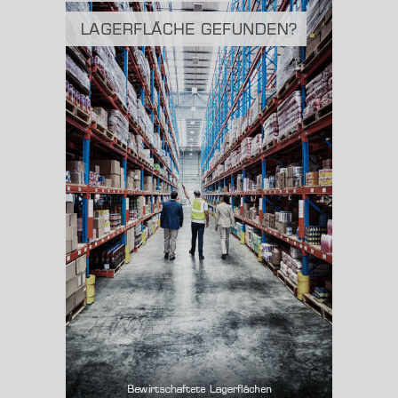
2
(Landkreis / Kreisfreie Stadt)
576,42 km
BESCHÄFTIGUNG
(STAND: 06/2020)
Beschäftigte
(Landkreis / Kreisfreie Stadt)
177.002
Beschäftigtenquote
(Landkreis / Kreisfreie Stadt)
39,18 %
Arbeitslosenquote
(Landkreis / Kreisfreie Stadt)
7,49 %
BESCHÄFTIGTEN- UND ARBEITSLOSENQUOTE
7.49%
39%