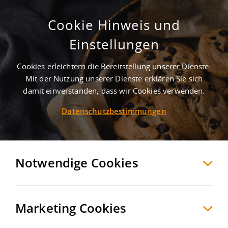
Cookie Hinweis und
Erstbezug | Logistik + Lager |
Einstellungen
Nachhaltig
Cookies erleichtern die Bereitstellung unserer Dienste.
Neuss
Rhein-Neuss
, Deutschland
Mit der Nutzung unserer Dienste erklären Sie sich
damit einverstanden, dass wir Cookies verwenden.
Datenschutzbestimmungen
MERKEN
VERGLEICHEN
EXPORT PDF
Notwendige Cookies
Marketing Cookies