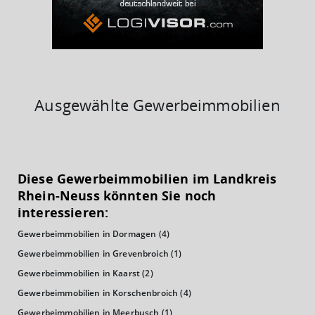
Ausgewählte Gewerbeimmobilien
KAUFKRAFT
(STAND: 2018)
Diese Gewerbeimmobilien im Landkreis
Euro pro Kopf
Rhein-Neuss könnten Sie noch
(Landkreis / Kreisfreie Stadt)
25.324 €
interessieren:
Gewerbeimmobilien in Dormagen
(4)
Kaufkraftindex
(Landkreis / Kreisfreie Stadt)
110,59
Gewerbeimmobilien in Grevenbroich
(1)
Gewerbeimmobilien in Kaarst
(2)
KAUFKRAFT - EURO PRO KOPF
Gewerbeimmobilien in Korschenbroich
(4)
Gewerbeimmobilien in Meerbusch
(1)