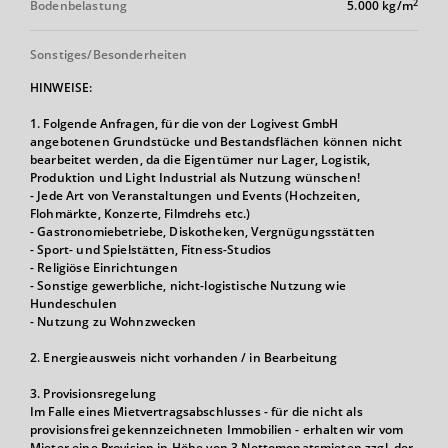
2
Bodenbelastung
5.000 kg/m
Sonstiges/Besonderheiten
HINWEISE:
1. Folgende Anfragen, für die von der Logivest GmbH
angebotenen Grundstücke und Bestandsflächen können nicht
bearbeitet werden, da die Eigentümer nur Lager, Logistik,
Produktion und Light Industrial als Nutzung wünschen!
- Jede Art von Veranstaltungen und Events (Hochzeiten,
Flohmärkte, Konzerte, Filmdrehs etc.)
- Gastronomiebetriebe, Diskotheken, Vergnügungsstätten
- Sport- und Spielstätten, Fitness-Studios
- Religiöse Einrichtungen
- Sonstige gewerbliche, nicht-logistische Nutzung wie
Hundeschulen
- Nutzung zu Wohnzwecken
2. Energieausweis nicht vorhanden / in Bearbeitung
3. Provisionsregelung
Im Falle eines Mietvertragsabschlusses - für die nicht als
provisionsfrei gekennzeichneten Immobilien - erhalten wir vom
Mieter eine Provision in Höhe von 3 Nettomonatsmieten zzgl. der