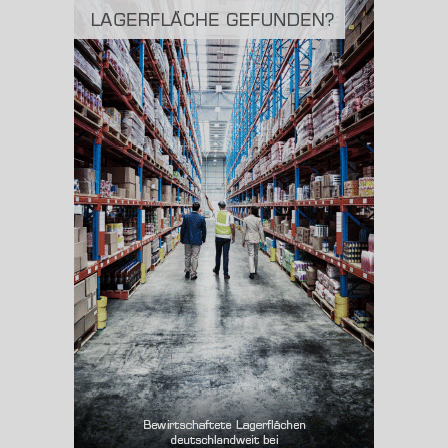
(Landkreis / Kreisfreie Stadt)
1.530,09 km
BESCHÄFTIGUNG
(STAND: 06/2020)
Beschäftigte
(Landkreis / Kreisfreie Stadt)
77.565
Beschäftigtenquote
(Landkreis / Kreisfreie Stadt)
40,26 %
Arbeitslosenquote
(Landkreis / Kreisfreie Stadt)
4,77 %
BESCHÄFTIGTEN- UND ARBEITSLOSENQUOTE
4.77%
40%