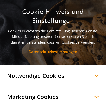
Cookie Hinweis und
Projektierter Neubau einer
Einstellungen
hochmodernen Lager- und
Industriehalle!
Cookies erleichtern die Bereitstellung unserer Dienste.
Mit der Nutzung unserer Dienste erklären Sie sich
Windorf
Passau
, Deutschland
damit einverstanden, dass wir Cookies verwenden.
Datenschutzbestimmungen
MERKEN
VERGLEICHEN
EXPORT PDF
Notwendige Cookies
Marketing Cookies