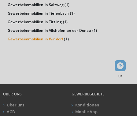
Bundesland
Gewerbeimmobilien in Salzweg
(1)
24.186 €
Deutschland
Gewerbeimmobilien in Tiefenbach
(1)
22.094 €
Gewerbeimmobilien in Tittling
(1)
0 €
20.000 €
40.000 €
Gewerbeimmobilien in Vilshofen an der Donau
(1)
Gewerbeimmobilien in Windorf
(1)
WIRTSCHAFTSKRAFT
(STAND: 2018)
BRUTTOINLANDSPRODUKT
(LANDKREIS / KREISFREIE STADT)
UP
GESAMT
BIP JE ERWERBSTÄTIGEN
BIP JE EINWOHNE
5.942.335 Tsd. €
66.278 €
31.067 €
ÜBER UNS
GEWERBEGEBIETE
Über uns
Konditionen
AGB
Mobile App
BRUTTOWERTSCHÖPFUNG
Impressum
Newsletter
(LANDKREIS / KREISFREIE STADT)
ANRUF
KONTAKT
Datenschutz
Kundeninformationen
GESAMT
PRODUZIERENDES GEWERBE
HANDEL UND