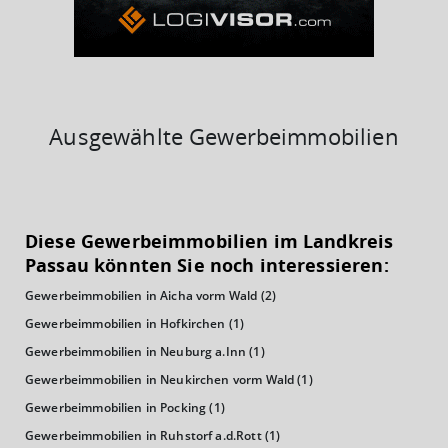
Ausgewählte Gewerbeimmobilien
KAUFKRAFT
(STAND: 2018)
Diese Gewerbeimmobilien im Landkreis
Euro pro Kopf
Passau könnten Sie noch interessieren:
(Landkreis / Kreisfreie Stadt)
22.094 €
Gewerbeimmobilien in Aicha vorm Wald
(2)
Kaufkraftindex
Gewerbeimmobilien in Hofkirchen
(1)
(Landkreis / Kreisfreie Stadt)
96,48
Gewerbeimmobilien in Neuburg a.Inn
(1)
Gewerbeimmobilien in Neukirchen vorm Wald
(1)
KAUFKRAFT - EURO PRO KOPF
Gewerbeimmobilien in Pocking
(1)
Landkreis / Kreisfreie Stadt
Gewerbeimmobilien in Ruhstorf a.d.Rott
(1)
22.651 €