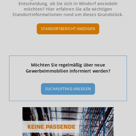
Entscheidung, ob Sie sich in Windorf ansiedeln
möchten? Hier erfahren Sie alle wichtigen
Standortinformationen rund um dieses Grundstück.
STANDORTBERICHT ANZEIGEN
Ökonomische Daten & Fakten
Möchten Sie regelmäßig über neue
Gewerbeimmobilien informiert werden?
BEVÖLKERUNG
(STAND: 12/2019)
SUCHAUFTRAG ANLEGEN
Bevölkerung Gesamt
(Landkreis / Kreisfreie Stadt)
192.656
Bevölkerungsdichte
2
(Landkreis / Kreisfreie Stadt)
126 Einwohner/km
Fläche
2