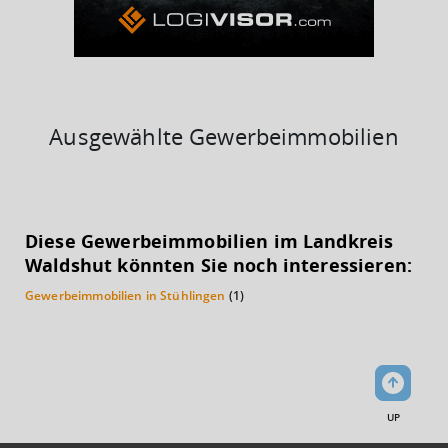
Ausgewählte Gewerbeimmobilien
KAUFKRAFT
(STAND: 2018)
Diese Gewerbeimmobilien im Landkreis
Euro pro Kopf
Waldshut könnten Sie noch interessieren:
(Landkreis / Kreisfreie Stadt)
25.622 €
Gewerbeimmobilien in Stühlingen
(1)
Kaufkraftindex
(Landkreis / Kreisfreie Stadt)
111,89
KAUFKRAFT - EURO PRO KOPF
UP
Landkreis / Kreisfreie Stadt
22.651 €