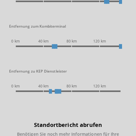
Entfernung zum Kombiterminal
0 km
40 km
80 km
120 km
Entfernung zu KEP Dienstleister
0 km
40 km
80 km
120 km
Standortbericht abrufen
Benötigen Sie noch mehr Informationen für Ihre