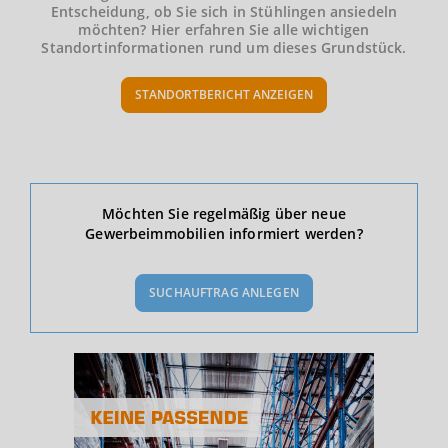
Entscheidung, ob Sie sich in Stühlingen ansiedeln
möchten? Hier erfahren Sie alle wichtigen
Standortinformationen rund um dieses Grundstück.
STANDORTBERICHT ANZEIGEN
Ökonomische Daten & Fakten
Möchten Sie regelmäßig über neue
Gewerbeimmobilien informiert werden?
BEVÖLKERUNG
(STAND: 12/2019)
SUCHAUFTRAG ANLEGEN
Bevölkerung Gesamt
(Landkreis / Kreisfreie Stadt)
171.003
Bevölkerungsdichte
2
(Landkreis / Kreisfreie Stadt)
151 Einwohner/km
Fläche
2