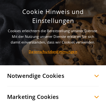
Cookie Hinweis und
Moderne Gewerbehalle an der
Einstellungen
Schweizer Grenze
Cookies erleichtern die Bereitstellung unserer Dienste.
Stühlingen
Waldshut
, Deutschland
Mit der Nutzung unserer Dienste erklären Sie sich
damit einverstanden, dass wir Cookies verwenden.
Datenschutzbestimmungen
MERKEN
VERGLEICHEN
EXPORT PDF
Notwendige Cookies
Marketing Cookies