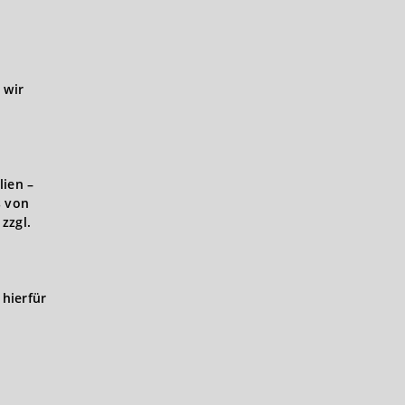
 wir
lien –
s von
zzgl.
hierfür