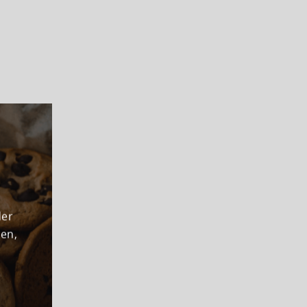
der
den,