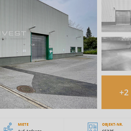
+
2
MIETE
OBJEKT-NR.