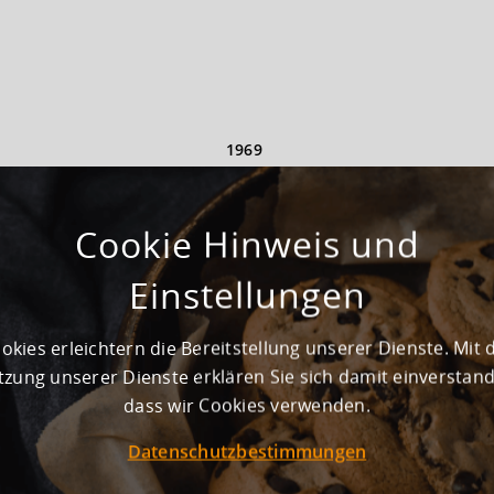
1969
vorhanden
Cookie Hinweis und
Noch nicht vorhanden
Einstellungen
okies erleichtern die Bereitstellung unserer Dienste. Mit 
ionshalle mit Krananlage und angrenzenden Büroflächen. Die
zung unserer Dienste erklären Sie sich damit einverstan
tehen direkt vor dem Gebäude zur Verfügung.
dass wir Cookies verwenden.
Datenschutzbestimmungen