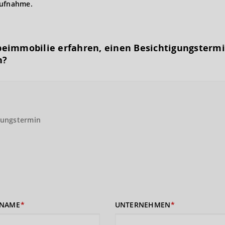
aufnahme.
eimmobilie erfahren, einen Besichtigungs­term
n?
gungstermin
NAME
UNTERNEHMEN