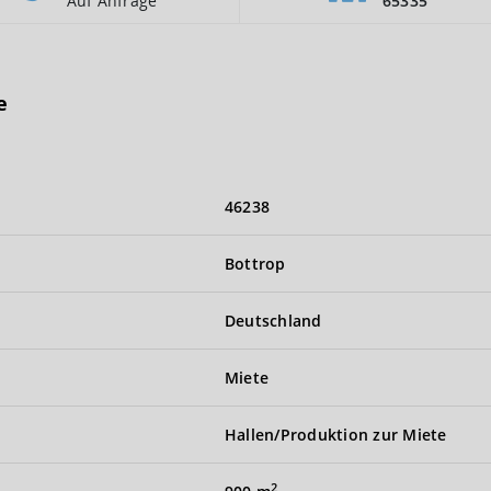
Auf Anfrage
65335
e
46238
Bottrop
Deutschland
Miete
Hallen/Produktion zur Miete
2