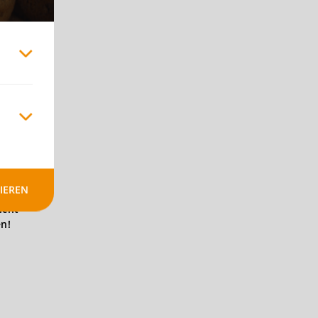
IEREN
icht
en!