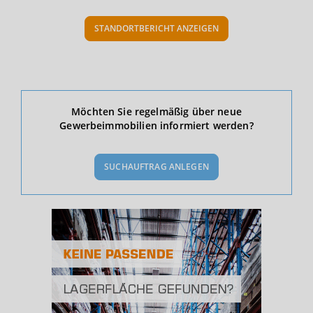
STANDORTBERICHT ANZEIGEN
Ökonomische Daten & Fakten
Möchten Sie regelmäßig über neue
Gewerbeimmobilien informiert werden?
BEVÖLKERUNG
(STAND: 12/2019)
SUCHAUFTRAG ANLEGEN
Bevölkerung Gesamt
(Landkreis / Kreisfreie Stadt)
112.528
Bevölkerungsdichte
2
(Landkreis / Kreisfreie Stadt)
1.462 Einwohner/km
Fläche
2
(Landkreis / Kreisfreie Stadt)
76,96 km