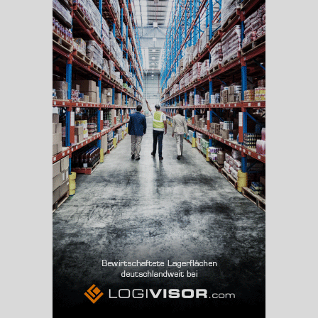
BESCHÄFTIGUNG
(STAND: 06/2020)
Beschäftigte
(Landkreis / Kreisfreie Stadt)
48.911
Beschäftigtenquote
(Landkreis / Kreisfreie Stadt)
43,47 %
Arbeitslosenquote
(Landkreis / Kreisfreie Stadt)
5,14 %
BESCHÄFTIGTEN- UND ARBEITSLOSENQUOTE
5.14%
43%