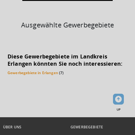
Ausgewählte Gewerbegebiete
KAUFKRAFT
(STAND: 2018)
Diese Gewerbegebiete im Landkreis
Euro pro Kopf
Erlangen könnten Sie noch interessieren:
(Landkreis / Kreisfreie Stadt)
24.712 €
Gewerbegebiete in Erlangen
(7)
Kaufkraftindex
(Landkreis / Kreisfreie Stadt)
107,92
KAUFKRAFT - EURO PRO KOPF
UP
Landkreis / Kreisfreie Stadt
22.651 €
Bundesland
24.186 €
Deutschland
ÜBER UNS
GEWERBEGEBIETE
24.712 €