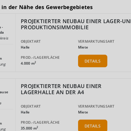
 in der Nähe des Gewerbegebietes
PROJEKTIERTER NEUBAU EINER LAGER-UN
PRODUKTIONSIMMOBILIE
 -
oda
kreis
OBJEKTART
VERMARKTUNGSART
Halle
Miete
PROD.-/LAGERFLÄCHE
m
DETAILS
2
4.000 m
ung
PROJEKTIERTER NEUBAU EINER
LAGERHALLE AN DER A4
hause
a
OBJEKTART
VERMARKTUNGSART
Halle
Miete
PROD.-/LAGERFLÄCHE
m
DETAILS
2
35.000 m
ung