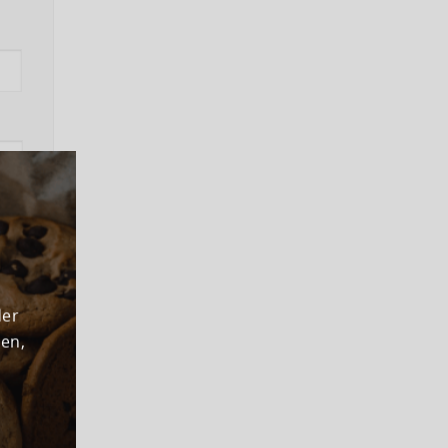
ns
der
den,