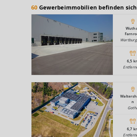
60
Gewerbeimmobilien befinden sich
Wutha
Farnr
Wartburg
6,5 k
Entfern
Walters
n
Goth
6,7 k
Entfern