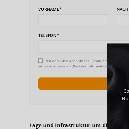
VORNAME
NACH
TELEFON
Mit dem Absenden dieses Formulars erklären Sie
verwendet werden (Weitere Informationen und Wider
Co
Nut
Lage und Infrastruktur um dieses G