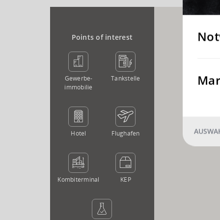
Not
Points of interest
Mar
Gewerbe­
Tankstelle
immobilie
AUSWAH
Hotel
Flughafen
Kombi­terminal
KEP