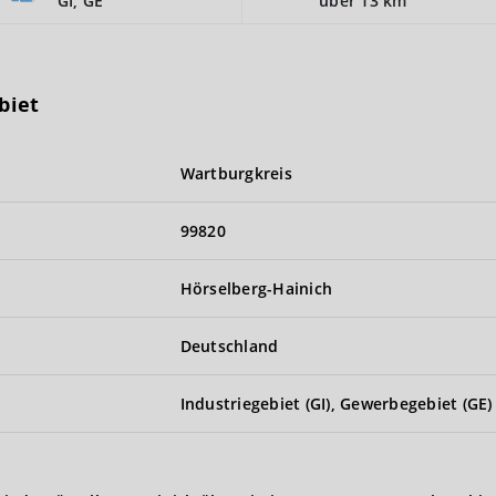
GI, GE
über 13 km
biet
Wartburgkreis
99820
Hörselberg-Hainich
Deutschland
Industriegebiet (GI), Gewerbegebiet (GE)