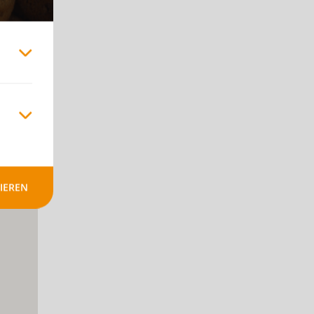
+
-
IEREN