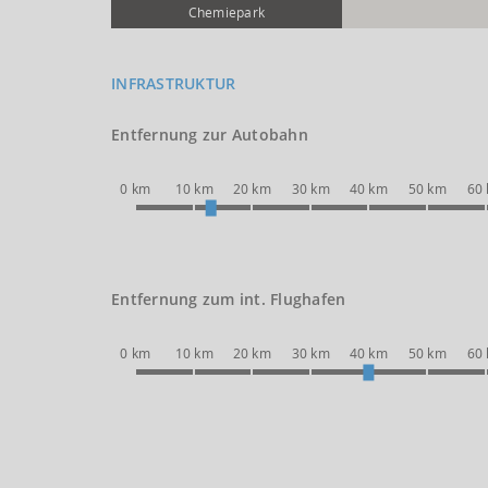
Chemie­park
INFRASTRUKTUR
Entfernung zur Autobahn
0 km
10 km
20 km
30 km
40 km
50 km
60
Entfernung zum int. Flughafen
0 km
10 km
20 km
30 km
40 km
50 km
60