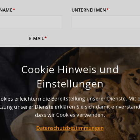
NAME
UNTERNEHMEN
E-MAIL
Cookie Hinweis und
 sich damit einverstanden, dass Ihre Daten zur Bearbeitung Ihres Anliege
rufshinweise finden Sie in der
Datenschutzerklärung
und den
AGB
).
Einstellungen
ABSENDEN
okies erleichtern die Bereitstellung unserer Dienste. Mit 
zung unserer Dienste erklären Sie sich damit einverstan
dass wir Cookies verwenden.
Datenschutzbestimmungen
ewerbegebiet