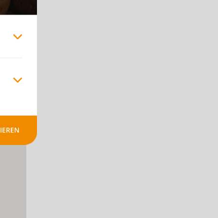
+
-
IEREN