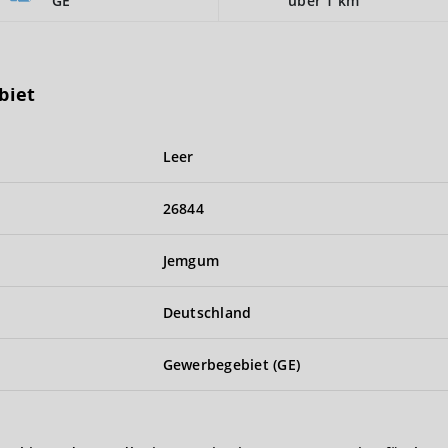
GE
über 1 km
biet
Leer
26844
Jemgum
Deutschland
Gewerbegebiet (GE)