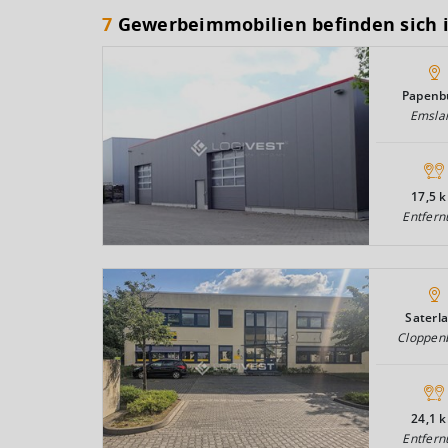
7
Gewerbeimmobilien befinden sich 
Papenb
Emsla
17,5 
Entfern
Saterl
Cloppen
24,1 
Entfern