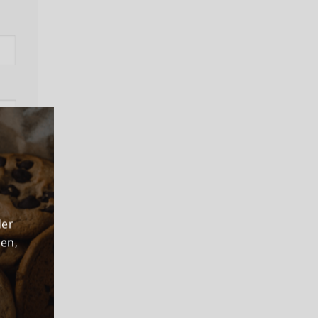
ns
der
den,