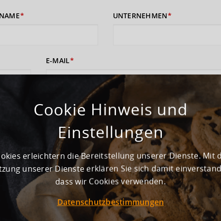
NAME
UNTERNEHMEN
E-MAIL
Cookie Hinweis und
 sich damit einverstanden, dass Ihre Daten zur Bearbeitung Ihres Anliege
rufshinweise finden Sie in der
Datenschutzerklärung
und den
AGB
).
Einstellungen
ABSENDEN
okies erleichtern die Bereitstellung unserer Dienste. Mit 
zung unserer Dienste erklären Sie sich damit einverstan
dass wir Cookies verwenden.
Datenschutzbestimmungen
ewerbegebiet