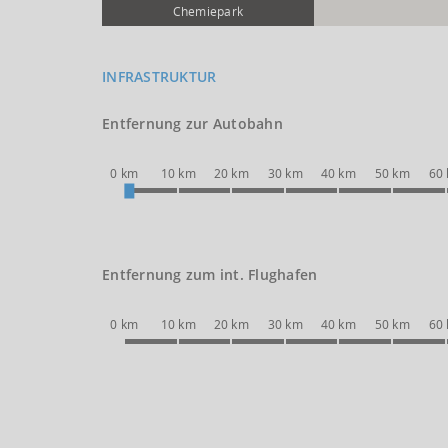
Chemie­park
INFRASTRUKTUR
Entfernung zur Autobahn
0 km
10 km
20 km
30 km
40 km
50 km
60
Entfernung zum int. Flughafen
0 km
10 km
20 km
30 km
40 km
50 km
60