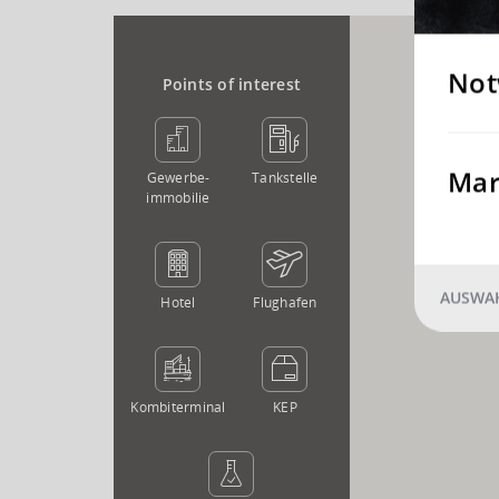
Not
Points of interest
Mar
Gewerbe­
Tankstelle
immobilie
AUSWAH
Hotel
Flughafen
Kombi­terminal
KEP