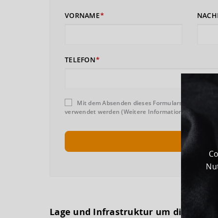
VORNAME
NACH
TELEFON
Mit dem Absenden dieses Formulars erklären Sie
verwendet werden (Weitere Informationen und Wider
Co
Nut
Lage und Infrastruktur um dieses G