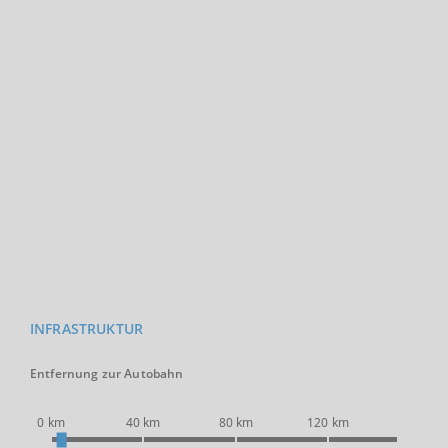
INFRASTRUKTUR
Entfernung zur Autobahn
0 km
40 km
80 km
120 km