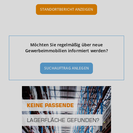
STANDORTBERICHT ANZEIGEN
Ökonomische Daten & Fakten
Möchten Sie regelmäßig über neue
Gewerbeimmobilien informiert werden?
BEVÖLKERUNG
(STAND: 12/2019)
SUCHAUFTRAG ANLEGEN
Bevölkerung Gesamt
(Landkreis / Kreisfreie Stadt)
103.235
Bevölkerungsdichte
2
(Landkreis / Kreisfreie Stadt)
91 Einwohner/km
Fläche
2
(Landkreis / Kreisfreie Stadt)
1.136,9 km
BESCHÄFTIGUNG
(STAND: 06/2020)