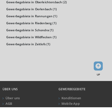
Gewerbegebiete in Oberleichtersbach
(2)
0 €
20.000 €
40.000 €
Gewerbegebiete in Oerlenbach
(1)
Gewerbegebiete in Rannungen
(1)
WIRTSCHAFTSKRAFT
(STAND: 2018)
Gewerbegebiete in Riedenberg
(1)
Gewerbegebiete in Schondra
(1)
BRUTTOINLANDSPRODUKT
Gewerbegebiete in Wildflecken
(1)
(LANDKREIS / KREISFREIE STADT)
Gewerbegebiete in Zeitlofs
(1)
GESAMT
BIP JE ERWERBSTÄTIGEN
BIP JE EINWOHNE
3.374.638 Tsd. €
61.979 €
32.687 €
UP
BRUTTOWERTSCHÖPFUNG
(LANDKREIS / KREISFREIE STADT)
ÜBER UNS
GEWERBEGEBIETE
GESAMT
PRODUZIERENDES GEWERBE
HANDEL UND
Über uns
Konditionen
3.039.573 Tsd. €
457.953 Tsd. €
355.601 T
AGB
Mobile App
Impressum
Newsletter