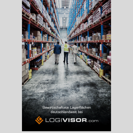
Beschäftigte
(Landkreis / Kreisfreie Stadt)
41.910
Beschäftigtenquote
(Landkreis / Kreisfreie Stadt)
40,6 %
Arbeitslosenquote
(Landkreis / Kreisfreie Stadt)
4,63 %
BESCHÄFTIGTEN- UND ARBEITSLOSENQUOTE
4.63%
40%