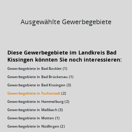
Ausgewählte Gewerbegebiete
KAUFKRAFT
(STAND: 2018)
Diese Gewerbegebiete im Landkreis Bad
Euro pro Kopf
Kissingen könnten Sie noch interessieren:
(Landkreis / Kreisfreie Stadt)
22.814 €
Gewerbegebiete in Bad Bocklet
(1)
Kaufkraftindex
Gewerbegebiete in Bad Brückenau
(1)
(Landkreis / Kreisfreie Stadt)
99,63
Gewerbegebiete in Bad Kissingen
(3)
Gewerbegebiete in Fuchsstadt
(2)
KAUFKRAFT - EURO PRO KOPF
Gewerbegebiete in Hammelburg
(2)
Landkreis / Kreisfreie Stadt
Gewerbegebiete in Maßbach
(3)
22.651 €
Bundesland
Gewerbegebiete in Motten
(1)
24.186 €
Deutschland
Gewerbegebiete in Nüdlingen
(2)
22.814 €