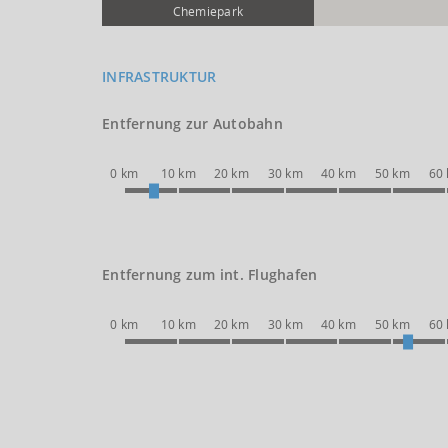
Chemie­park
INFRASTRUKTUR
Entfernung zur Autobahn
0 km
10 km
20 km
30 km
40 km
50 km
60
Entfernung zum int. Flughafen
0 km
10 km
20 km
30 km
40 km
50 km
60