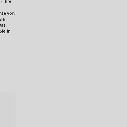
r Ihre
hte von
wie
Das
Sie in