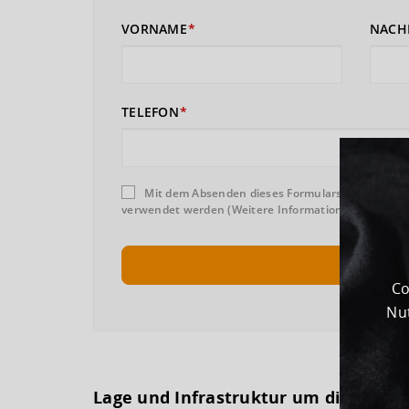
VORNAME
NACH
TELEFON
Mit dem Absenden dieses Formulars erklären Sie
verwendet werden (Weitere Informationen und Wider
Co
Nut
Lage und Infrastruktur um dieses G