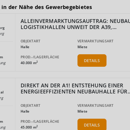
 in der Nähe des Gewerbegebietes
ALLEINVERMARKTUNGSAUFTRAG: NEUBA
LOGISTIKHALLEN UNWEIT DER A39,…
urg
urg
OBJEKTART
VERMARKTUNGSART
Halle
Miete
PROD.-/LAGERFLÄCHE
km
DETAILS
2
40.000 m
ung
DIREKT AN DER A1! ENTSTEHUNG EINER
ENERGIEEFFIZIENTEN NEUBAUHALLE FÜR
al
rg
OBJEKTART
VERMARKTUNGSART
Halle
Miete
PROD.-/LAGERFLÄCHE
km
DETAILS
2
45.000 m
ung