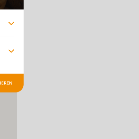
+
-
IEREN