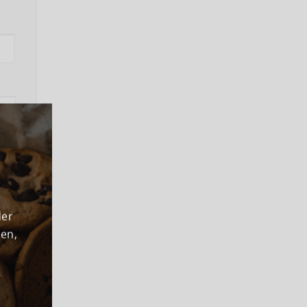
ns
der
den,