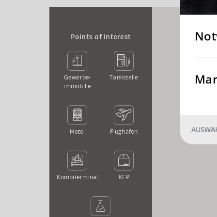
Not
Points of interest
Mar
Gewerbe­
Tankstelle
immobilie
AUSWAH
Hotel
Flughafen
Kombi­terminal
KEP