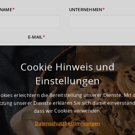
NAME
UNTERNEHMEN
E-MAIL
Cookie Hinweis und
 sich damit einverstanden, dass Ihre Daten zur Bearbeitung Ihres Anliege
rufshinweise finden Sie in der
Datenschutzerklärung
und den
AGB
).
Einstellungen
ABSENDEN
okies erleichtern die Bereitstellung unserer Dienste. Mit 
zung unserer Dienste erklären Sie sich damit einverstan
dass wir Cookies verwenden.
Datenschutzbestimmungen
ewerbegebiet