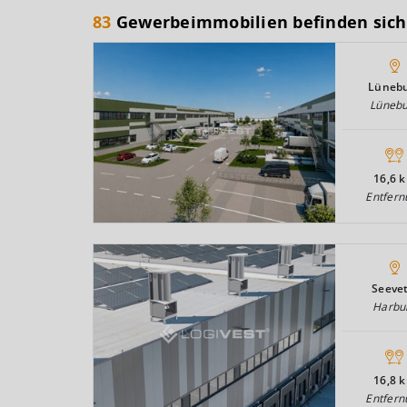
83
Gewerbeimmobilien befinden sich
Lüneb
Lüneb
16,6 
Entfern
Seevet
Harbu
16,8 
Entfern