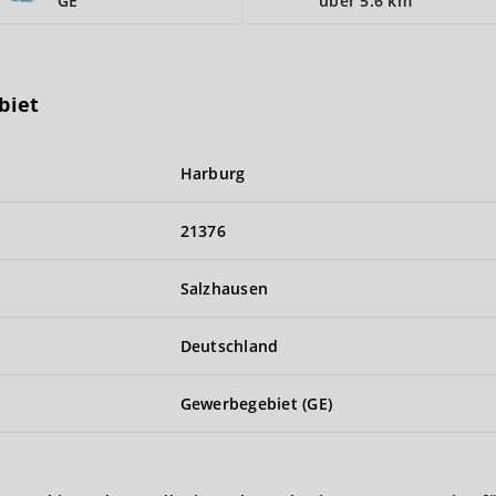
GE
über 5.6 km
biet
Harburg
21376
Salzhausen
Deutschland
Gewerbegebiet (GE)