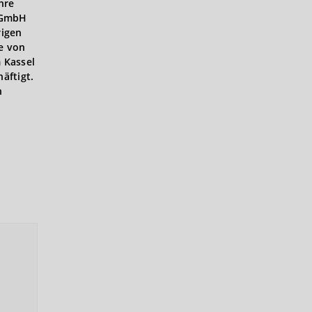
hre
n GmbH
rigen
e von
 Kassel
äftigt.
n