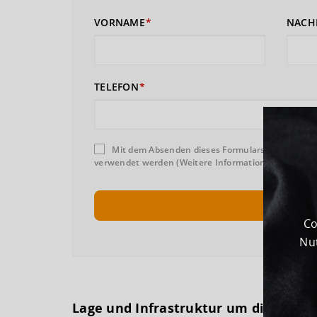
VORNAME
NACH
TELEFON
Mit dem Absenden dieses Formulars erklären Sie
verwendet werden (Weitere Informationen und Wider
Co
Nut
Lage und Infrastruktur um dieses G