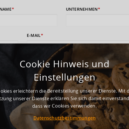
NAME
UNTERNEHMEN
E-MAIL
Cookie Hinweis und
 sich damit einverstanden, dass Ihre Daten zur Bearbeitung Ihres Anliege
rufshinweise finden Sie in der
Datenschutzerklärung
und den
AGB
).
Einstellungen
ABSENDEN
okies erleichtern die Bereitstellung unserer Dienste. Mit 
zung unserer Dienste erklären Sie sich damit einverstan
dass wir Cookies verwenden.
Datenschutzbestimmungen
ewerbegebiet