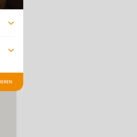
+
-
IEREN