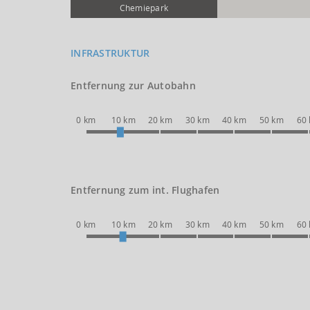
Chemie­park
INFRASTRUKTUR
Entfernung zur Autobahn
0 km
10 km
20 km
30 km
40 km
50 km
60
Entfernung zum int. Flughafen
0 km
10 km
20 km
30 km
40 km
50 km
60