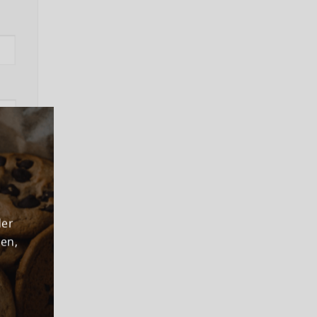
ns
der
den,