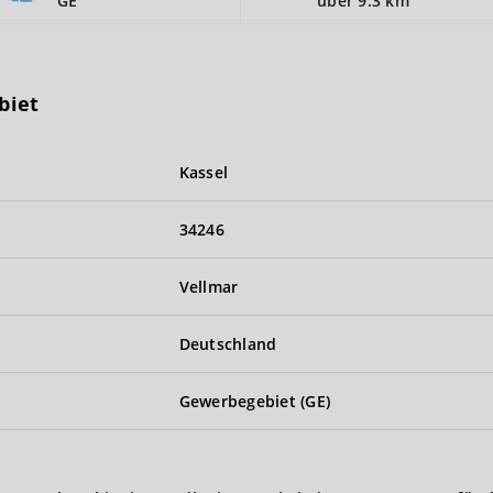
GE
über 9.3 km
biet
Kassel
34246
Vellmar
Deutschland
Gewerbegebiet (GE)