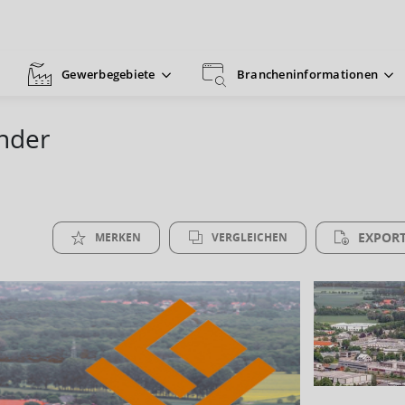
Gewerbegebiete
Brancheninformationen
nder
EXPORT
MERKEN
VERGLEICHEN