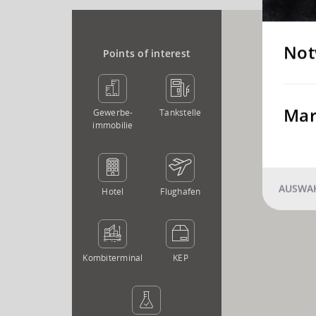
Not
Points of interest
Mar
Gewerbe­
Tankstelle
immobilie
AUSWAH
Hotel
Flughafen
Kombi­terminal
KEP