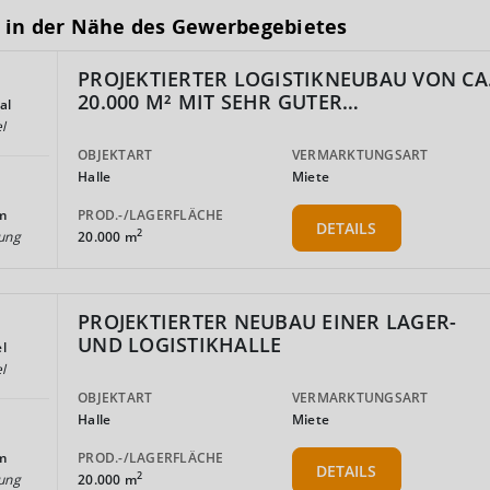
 in der Nähe des Gewerbegebietes
PROJEKTIERTER LOGISTIKNEUBAU VON CA
20.000 M² MIT SEHR GUTER…
al
l
OBJEKTART
VERMARKTUNGSART
Halle
Miete
PROD.-/LAGERFLÄCHE
m
DETAILS
2
20.000 m
ung
PROJEKTIERTER NEUBAU EINER LAGER-
UND LOGISTIKHALLE
l
l
OBJEKTART
VERMARKTUNGSART
Halle
Miete
PROD.-/LAGERFLÄCHE
m
DETAILS
2
20.000 m
ung