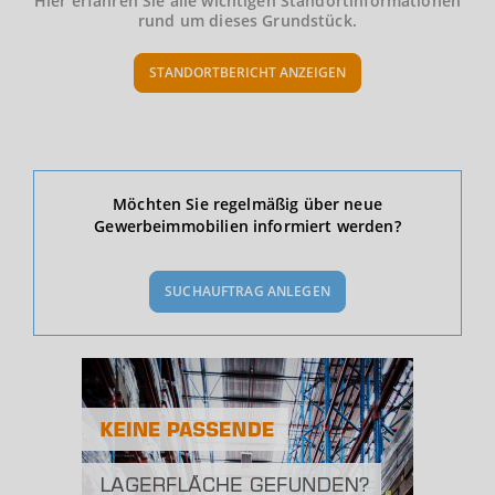
Hier erfahren Sie alle wichtigen Standortinformationen
rund um dieses Grundstück.
STANDORTBERICHT ANZEIGEN
Ökonomische Daten & Fakten
Möchten Sie regelmäßig über neue
Gewerbeimmobilien informiert werden?
BEVÖLKERUNG
(STAND: 12/2019)
SUCHAUFTRAG ANLEGEN
Bevölkerung Gesamt
(Landkreis / Kreisfreie Stadt)
189.125
Bevölkerungsdichte
2
(Landkreis / Kreisfreie Stadt)
132 Einwohner/km
Fläche
2
(Landkreis / Kreisfreie Stadt)
1.427,5 km