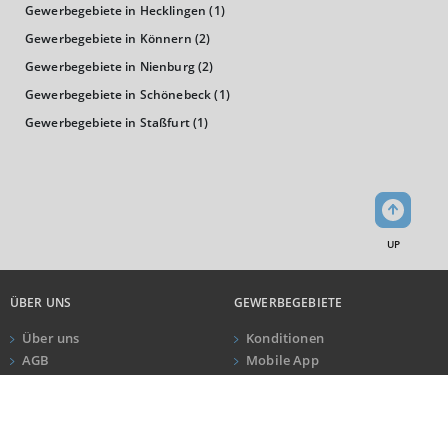
Gewerbegebiete in Hecklingen
(1)
19.095 €
Gewerbegebiete in Könnern
(2)
0 €
20.000 €
40.000 €
Gewerbegebiete in Nienburg
(2)
Gewerbegebiete in Schönebeck
(1)
WIRTSCHAFTSKRAFT
(STAND: 2018)
Gewerbegebiete in Staßfurt
(1)
BRUTTOINLANDSPRODUKT
(LANDKREIS / KREISFREIE STADT)
GESAMT
BIP JE ERWERBSTÄTIGEN
BIP JE EINWOHNE
UP
4.769.768 Tsd. €
59.701 €
24.888 €
ÜBER UNS
GEWERBEGEBIETE
Über uns
Konditionen
BRUTTOWERTSCHÖPFUNG
AGB
Mobile App
(LANDKREIS / KREISFREIE STADT)
Impressum
Newsletter
ANRUF
KONTAKT
Datenschutz
GESAMT
PRODUZIERENDES GEWERBE
HANDEL UND
Kundeninformationen
4.296.181 Tsd. €
1.303.814 Tsd. €
550.559 T