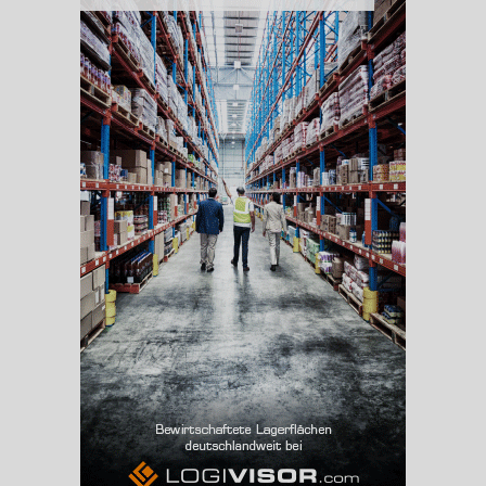
BESCHÄFTIGUNG
(STAND: 06/2020)
Beschäftigte
(Landkreis / Kreisfreie Stadt)
71.242
Beschäftigtenquote
(Landkreis / Kreisfreie Stadt)
37,67 %
Arbeitslosenquote
(Landkreis / Kreisfreie Stadt)
9,98 %
BESCHÄFTIGTEN- UND ARBEITSLOSENQUOTE
9.98%
37%