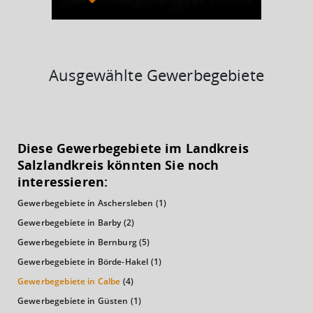
Ausgewählte Gewerbegebiete
KAUFKRAFT
(STAND: 2018)
Diese Gewerbegebiete im Landkreis
Euro pro Kopf
Salzlandkreis könnten Sie noch
(Landkreis / Kreisfreie Stadt)
19.095 €
interessieren:
Gewerbegebiete in Aschersleben
(1)
Kaufkraftindex
(Landkreis / Kreisfreie Stadt)
83,39
Gewerbegebiete in Barby
(2)
Gewerbegebiete in Bernburg
(5)
KAUFKRAFT - EURO PRO KOPF
Gewerbegebiete in Börde-Hakel
(1)
Gewerbegebiete in Calbe
(4)
Landkreis / Kreisfreie Stadt
22.651 €
Bundesland
Gewerbegebiete in Güsten
(1)
19.647 €
Deutschland