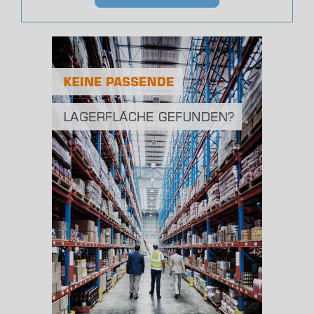
(Landkreis / Kreisfreie Stadt)
93.125
Bevölkerungsdichte
2
(Landkreis / Kreisfreie Stadt)
612 Einwohner/km
Fläche
2
(Landkreis / Kreisfreie Stadt)
152,18 km
BESCHÄFTIGUNG
(STAND: 06/2020)
Beschäftigte
(Landkreis / Kreisfreie Stadt)
34.011
Beschäftigtenquote
(Landkreis / Kreisfreie Stadt)
36,52 %
Arbeitslosenquote
(Landkreis / Kreisfreie Stadt)
10,51 %