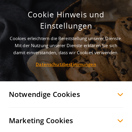
Cookie Hinweis und
Industriegebiet Gera-Cretzschwitz -
Einstellungen
Am Vogelherd (OT Hermsdorf)
Cookies erleichtern die Bereitstellung unserer Dienste.
Gera
Gera
, Deutschland
Mit der Nutzung unserer Dienste erklären Sie sich
damit einverstanden, dass wir Cookies verwenden.
Datenschutzbestimmungen
MERKEN
VERGLEICHEN
EXPORT PDF
Notwendige Cookies
Marketing Cookies