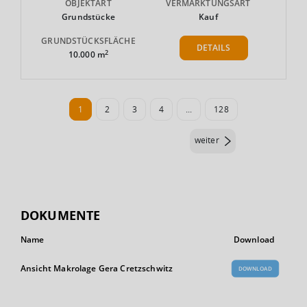
OBJEKTART
VERMARKTUNGSART
Grundstücke
Kauf
GRUNDSTÜCKSFLÄCHE
DETAILS
2
10.000 m
1
2
3
4
...
128
weiter
DOKUMENTE
Name
Download
Ansicht Makrolage Gera Cretzschwitz
DOWNLOAD