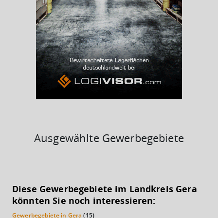
BESCHÄFTIGTEN- UND ARBEITSLOSENQUOTE
10.51%
36%
Ausgewählte Gewerbegebiete
KAUFKRAFT
(STAND: 2018)
Diese Gewerbegebiete im Landkreis Gera
Euro pro Kopf
könnten Sie noch interessieren:
(Landkreis / Kreisfreie Stadt)
19.558 €
Gewerbegebiete in Gera
(15)