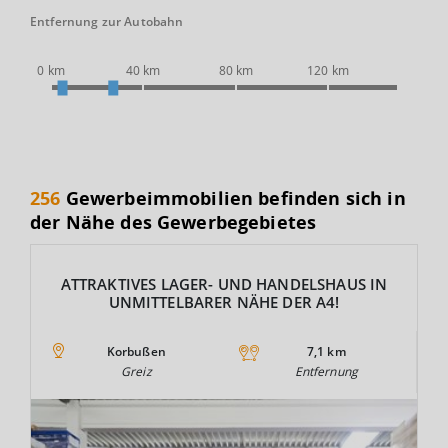
Entfernung zur Autobahn
0 km
40 km
80 km
120 km
256
Gewerbeimmobilien befinden sich in
der Nähe des Gewerbegebietes
ATTRAKTIVES LAGER- UND HANDELSHAUS IN
UNMITTELBARER NÄHE DER A4!
Korbußen
7,1 km
Greiz
Entfernung