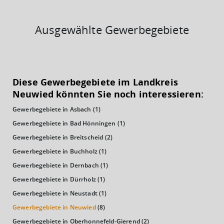
Ausgewählte Gewerbegebiete
KAUFKRAFT
(STAND: 2018)
Diese Gewerbegebiete im Landkreis
Euro pro Kopf
Neuwied könnten Sie noch interessieren:
(Landkreis / Kreisfreie Stadt)
23.438 €
Gewerbegebiete in Asbach
(1)
Kaufkraftindex
Gewerbegebiete in Bad Hönningen
(1)
(Landkreis / Kreisfreie Stadt)
102,35
Gewerbegebiete in Breitscheid
(2)
Gewerbegebiete in Buchholz
(1)
KAUFKRAFT - EURO PRO KOPF
Gewerbegebiete in Dernbach
(1)
Landkreis / Kreisfreie Stadt
Gewerbegebiete in Dürrholz
(1)
22.651 €
Bundesland
Gewerbegebiete in Neustadt
(1)
22.906 €
Deutschland
Gewerbegebiete in Neuwied
(8)
23.438 €
Gewerbegebiete in Oberhonnefeld-Gierend
(2)