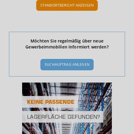
STANDORTBERICHT ANZEIGEN
Ökonomische Daten & Fakten
Möchten Sie regelmäßig über neue
Gewerbeimmobilien informiert werden?
BEVÖLKERUNG
(STAND: 12/2019)
SUCHAUFTRAG ANLEGEN
Bevölkerung Gesamt
(Landkreis / Kreisfreie Stadt)
182.811
Bevölkerungsdichte
2
(Landkreis / Kreisfreie Stadt)
292 Einwohner/km
Fläche
2
(Landkreis / Kreisfreie Stadt)
627,05 km
BESCHÄFTIGUNG
(STAND: 06/2020)