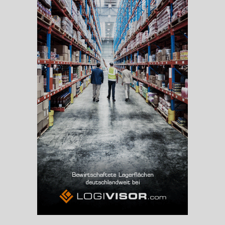
Beschäftigte
(Landkreis / Kreisfreie Stadt)
71.435
Beschäftigtenquote
(Landkreis / Kreisfreie Stadt)
39,08 %
Arbeitslosenquote
(Landkreis / Kreisfreie Stadt)
7,04 %
BESCHÄFTIGTEN- UND ARBEITSLOSENQUOTE
7.04%
39%