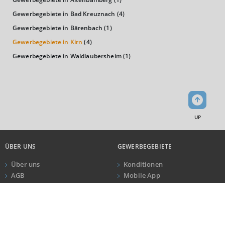
Kaufkraftindex
Gewerbegebiete in Bad Kreuznach
(4)
(Landkreis / Kreisfreie Stadt)
98,52
Gewerbegebiete in Bärenbach
(1)
Gewerbegebiete in Kirn
(4)
KAUFKRAFT - EURO PRO KOPF
Gewerbegebiete in Waldlaubersheim
(1)
Landkreis / Kreisfreie Stadt
22.651 €
Bundesland
22.906 €
Deutschland
22.561 €
UP
0 €
20.000 €
40.000 €
ÜBER UNS
GEWERBEGEBIETE
WIRTSCHAFTSKRAFT
(STAND: 2018)
Über uns
Konditionen
BRUTTOINLANDSPRODUKT
AGB
Mobile App
Impressum
Newsletter
(LANDKREIS / KREISFREIE STADT)
ANRUF
KONTAKT
Datenschutz
Kundeninformationen
GESAMT
BIP JE ERWERBSTÄTIGEN
BIP JE EINWOHNE