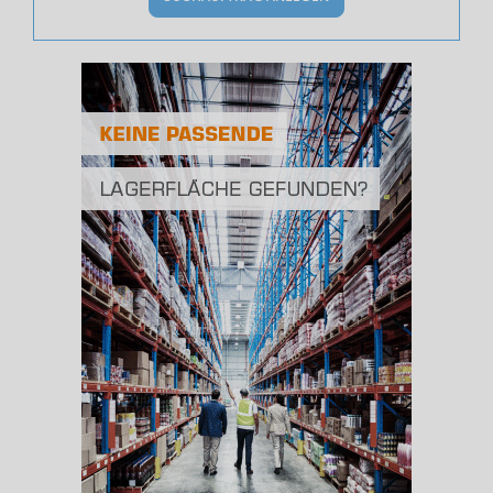
Bevölkerung Gesamt
(Landkreis / Kreisfreie Stadt)
158.345
Bevölkerungsdichte
2
(Landkreis / Kreisfreie Stadt)
183 Einwohner/km
Fläche
2
(Landkreis / Kreisfreie Stadt)
863,89 km
BESCHÄFTIGUNG
(STAND: 06/2020)
Beschäftigte
(Landkreis / Kreisfreie Stadt)
60.816
Beschäftigtenquote
(Landkreis / Kreisfreie Stadt)
38,41 %
Arbeitslosenquote
(Landkreis / Kreisfreie Stadt)
8,16 %