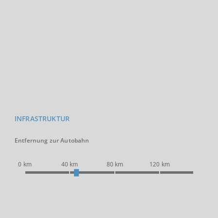
INFRASTRUKTUR
Entfernung zur Autobahn
0 km
40 km
80 km
120 km