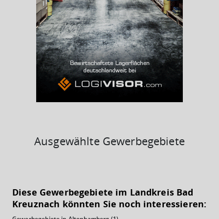
BESCHÄFTIGTEN- UND ARBEITSLOSENQUOTE
8.16%
38%
Ausgewählte Gewerbegebiete
KAUFKRAFT
(STAND: 2018)
Diese Gewerbegebiete im Landkreis Bad
Euro pro Kopf
Kreuznach könnten Sie noch interessieren:
(Landkreis / Kreisfreie Stadt)
22.561 €
Gewerbegebiete in Altenbamberg
(1)