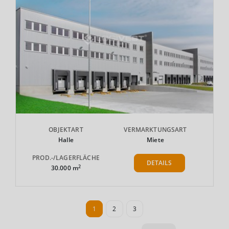
OBJEKTART
VERMARKTUNGSART
Halle
Miete
PROD.-/LAGERFLÄCHE
DETAILS
2
30.000 m
1
2
3