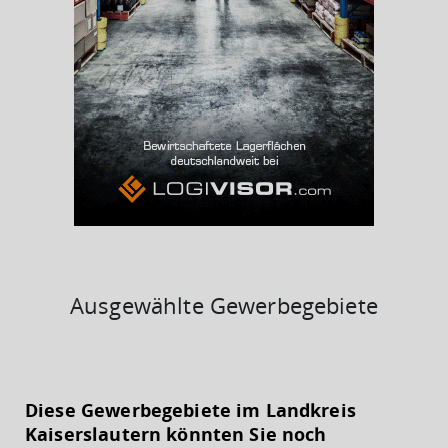
BESCHÄFTIGTEN- UND ARBEITSLOSENQUOTE
7.19%
37%
Ausgewählte Gewerbegebiete
KAUFKRAFT
(STAND: 2018)
Diese Gewerbegebiete im Landkreis
Euro pro Kopf
Kaiserslautern könnten Sie noch
(Landkreis / Kreisfreie Stadt)
21.713 €