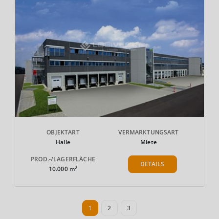
OBJEKTART
VERMARKTUNGSART
Halle
Miete
PROD.-/LAGERFLÄCHE
DETAILS
2
10.000 m
1
2
3