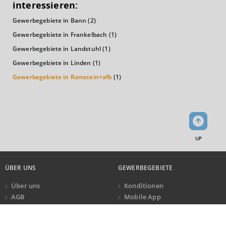
interessieren:
Gewerbegebiete in Bann
(2)
Kaufkraftindex
(Landkreis / Kreisfreie Stadt)
94,82
Gewerbegebiete in Frankelbach
(1)
Gewerbegebiete in Landstuhl
(1)
KAUFKRAFT - EURO PRO KOPF
Gewerbegebiete in Linden
(1)
Gewerbegebiete in Ramstein+afb
(1)
Landkreis / Kreisfreie Stadt
22.651 €
Bundesland
22.906 €
Deutschland
21.713 €
0 €
20.000 €
40.000 €
UP
WIRTSCHAFTSKRAFT
(STAND: 2018)
ÜBER UNS
GEWERBEGEBIETE
BRUTTOINLANDSPRODUKT
Über uns
Konditionen
(LANDKREIS / KREISFREIE STADT)
AGB
Mobile App
Impressum
Newsletter
ANRUF
KONTAKT
Datenschutz
GESAMT
BIP JE ERWERBSTÄTIGEN
BIP JE EINWOHNE