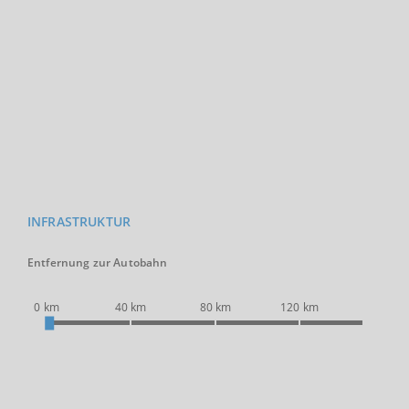
INFRASTRUKTUR
Entfernung zur Autobahn
0 km
40 km
80 km
120 km