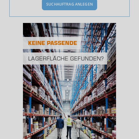
SUCHAUFTRAG ANLEGEN
Bevölkerung Gesamt
(Landkreis / Kreisfreie Stadt)
105.979
Bevölkerungsdichte
2
(Landkreis / Kreisfreie Stadt)
166 Einwohner/km
Fläche
2
(Landkreis / Kreisfreie Stadt)
640 km
BESCHÄFTIGUNG
(STAND: 06/2020)
Beschäftigte
(Landkreis / Kreisfreie Stadt)
40.197
Beschäftigtenquote
(Landkreis / Kreisfreie Stadt)
37,93 %
Arbeitslosenquote
(Landkreis / Kreisfreie Stadt)
7,19 %