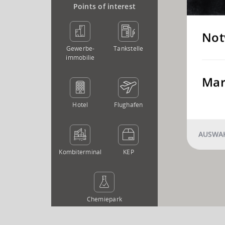
Points of interest
Not
Gewerbe­
Tankstelle
immobilie
Mar
Hotel
Flughafen
AUSWAH
Kombi­terminal
KEP
Chemie­park