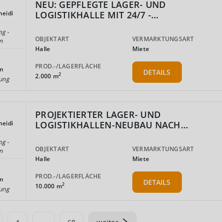
NEU: GEPFLEGTE LAGER- UND
LOGISTIKHALLE MIT 24/7 -…
eidi
ng -
OBJEKTART
VERMARKTUNGSART
n
Halle
Miete
PROD.-/LAGERFLÄCHE
m
DETAILS
2
2.000 m
ung
PROJEKTIERTER LAGER- UND
LOGISTIKHALLEN-NEUBAU NACH…
eidi
ng -
OBJEKTART
VERMARKTUNGSART
n
Halle
Miete
PROD.-/LAGERFLÄCHE
m
DETAILS
2
10.000 m
ung