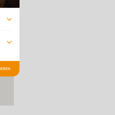
-
IEREN