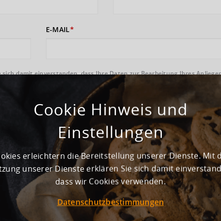
E-MAIL
 sich damit einverstanden, dass Ihre Daten zur Bearbeitung Ihres Anliege
rufshinweise finden Sie in der
Datenschutzerklärung
und den
AGB
).
Cookie Hinweis und
ABSENDEN
Einstellungen
okies erleichtern die Bereitstellung unserer Dienste. Mit 
zung unserer Dienste erklären Sie sich damit einverstan
dass wir Cookies verwenden.
ewerbegebiet
Datenschutzbestimmungen