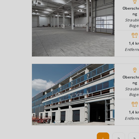
Oberschn
ng
Straubi
Boge
1,4 k
Entfern
Oberschn
ng
Straubi
Boge
1,4 k
Entfern