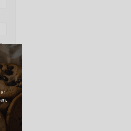
ns
der
den,
+