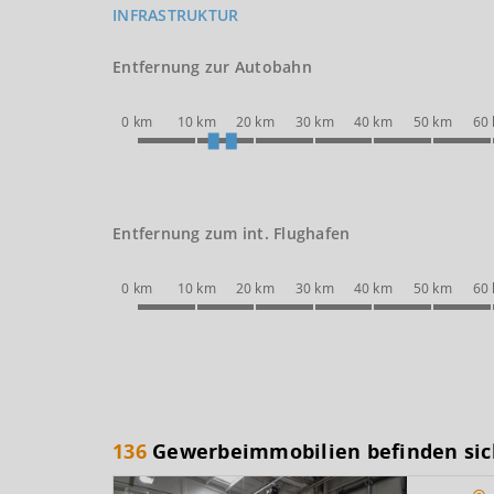
INFRASTRUKTUR
Entfernung zur Autobahn
0 km
10 km
20 km
30 km
40 km
50 km
60
Entfernung zum int. Flughafen
0 km
10 km
20 km
30 km
40 km
50 km
60
136
Gewerbeimmobilien befinden sic