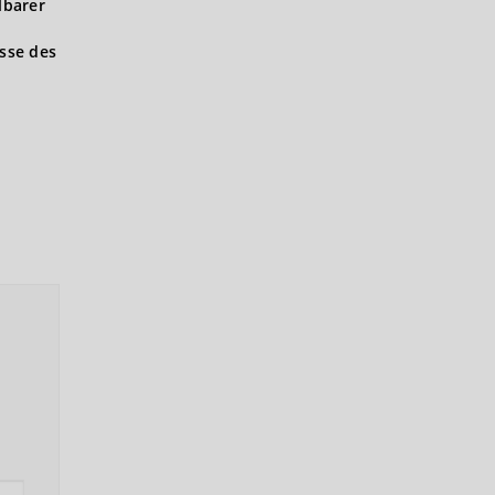
lbarer
isse des