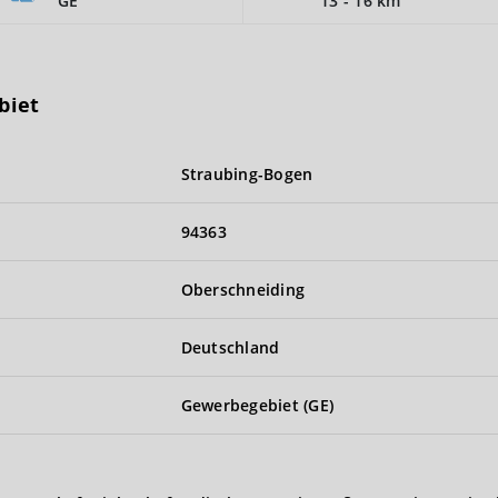
GE
13 - 16 km
biet
Straubing-Bogen
94363
Oberschneiding
Deutschland
Gewerbegebiet (GE)