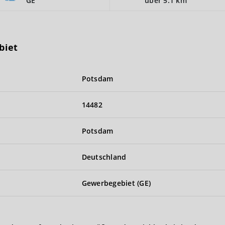
GE
über 5.1 km
biet
Potsdam
14482
Potsdam
Deutschland
Gewerbegebiet (GE)