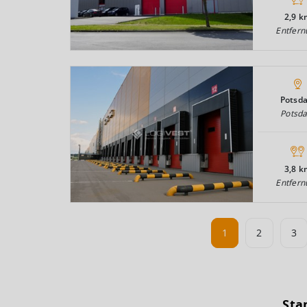
2,9 k
Entfern
Potsd
Potsd
3,8 k
Entfern
1
2
3
Sta