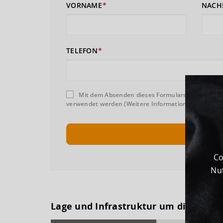
VORNAME
NACH
TELEFON
Mit dem Absenden dieses Formulars erklären Sie
verwendet werden (Weitere Informationen und Wider
Co
Nut
Lage und Infrastruktur um dieses G