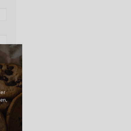
ns
der
den,