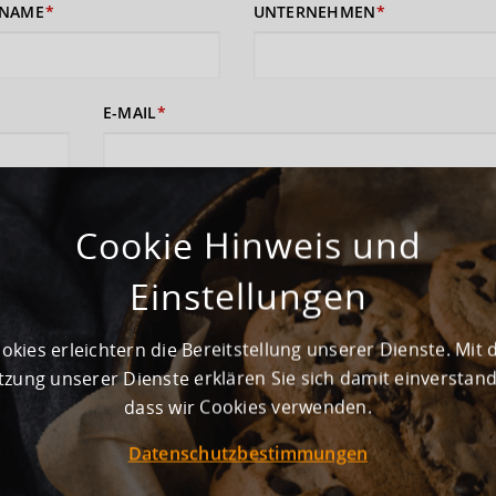
NAME
UNTERNEHMEN
E-MAIL
 sich damit einverstanden, dass Ihre Daten zur Bearbeitung Ihres Anliege
rufshinweise finden Sie in der
Cookie Hinweis und
Datenschutzerklärung
und den
AGB
).
Einstellungen
ABSENDEN
okies erleichtern die Bereitstellung unserer Dienste. Mit 
zung unserer Dienste erklären Sie sich damit einverstan
dass wir Cookies verwenden.
Datenschutzbestimmungen
ewerbegebiet