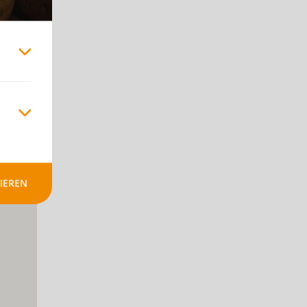
+
-
IEREN