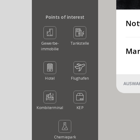
Points of interest
Not
Gewerbe­
Tankstelle
Mar
immobilie
Hotel
Flughafen
AUSWAH
Kombi­terminal
KEP
Chemie­park