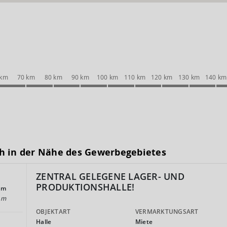
 km
70 km
80 km
90 km
100 km
110 km
120 km
130 km
140 km
h in der Nähe des Gewerbegebietes
ZENTRAL GELEGENE LAGER- UND
PRODUKTIONSHALLE!
am
am
OBJEKTART
VERMARKTUNGSART
Halle
Miete