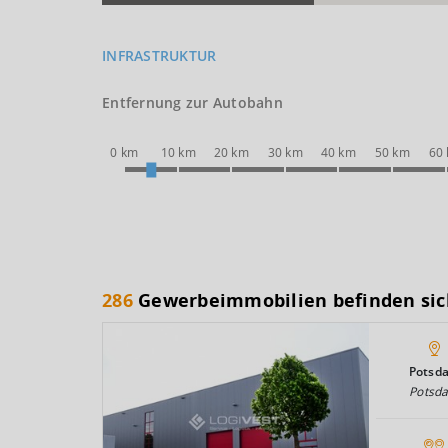
INFRASTRUKTUR
Entfernung zur Autobahn
0 km
10 km
20 km
30 km
40 km
50 km
60
286
Gewerbeimmobilien befinden sic
Potsd
Potsd