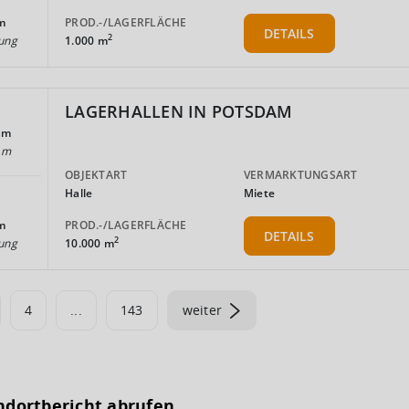
PROD.-/LAGERFLÄCHE
m
DETAILS
2
1.000 m
ung
LAGERHALLEN IN POTSDAM
am
am
OBJEKTART
VERMARKTUNGSART
Halle
Miete
PROD.-/LAGERFLÄCHE
m
DETAILS
2
10.000 m
ung
4
...
143
weiter
ndortbericht abrufen