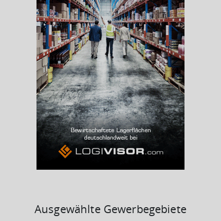
Beschäftigtenquote
(Landkreis / Kreisfreie Stadt)
43,86 %
Arbeitslosenquote
(Landkreis / Kreisfreie Stadt)
2,87 %
BESCHÄFTIGTEN- UND ARBEITSLOSENQUOTE
2.87%
43%
Ausgewählte Gewerbegebiete