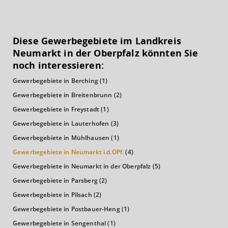
KAUFKRAFT
(STAND: 2018)
Diese Gewerbegebiete im Landkreis
Euro pro Kopf
Neumarkt in der Oberpfalz könnten Sie
(Landkreis / Kreisfreie Stadt)
24.718 €
noch interessieren:
Gewerbegebiete in Berching
(1)
Kaufkraftindex
(Landkreis / Kreisfreie Stadt)
107,94
Gewerbegebiete in Breitenbrunn
(2)
Gewerbegebiete in Freystadt
(1)
KAUFKRAFT - EURO PRO KOPF
Gewerbegebiete in Lauterhofen
(3)
Gewerbegebiete in Mühlhausen
(1)
Landkreis / Kreisfreie Stadt
22.651 €
Bundesland
Gewerbegebiete in Neumarkt i.d.OPf.
(4)
24.186 €
Deutschland
Gewerbegebiete in Neumarkt in der Oberpfalz
(5)
24.718 €
Gewerbegebiete in Parsberg
(2)
0 €
20.000 €
40.000 €
Gewerbegebiete in Pilsach
(2)
Gewerbegebiete in Postbauer-Heng
(1)
WIRTSCHAFTSKRAFT
(STAND: 2018)
Gewerbegebiete in Sengenthal
(1)