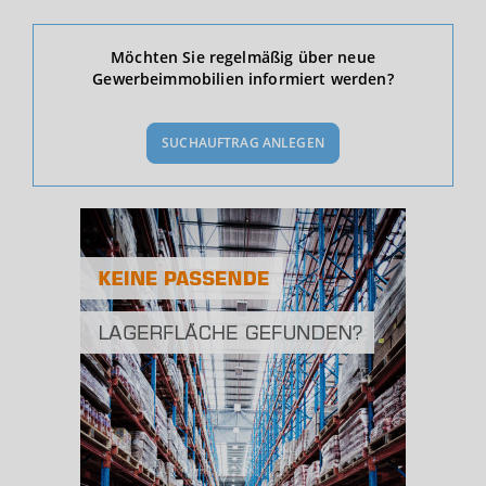
Ökonomische Daten & Fakten
Möchten Sie regelmäßig über neue
Gewerbeimmobilien informiert werden?
BEVÖLKERUNG
(STAND: 12/2019)
SUCHAUFTRAG ANLEGEN
Bevölkerung Gesamt
(Landkreis / Kreisfreie Stadt)
134.573
Bevölkerungsdichte
2
(Landkreis / Kreisfreie Stadt)
100 Einwohner/km
Fläche
2
(Landkreis / Kreisfreie Stadt)
1.343,96 km
BESCHÄFTIGUNG
(STAND: 06/2020)
Beschäftigte
(Landkreis / Kreisfreie Stadt)
59.019