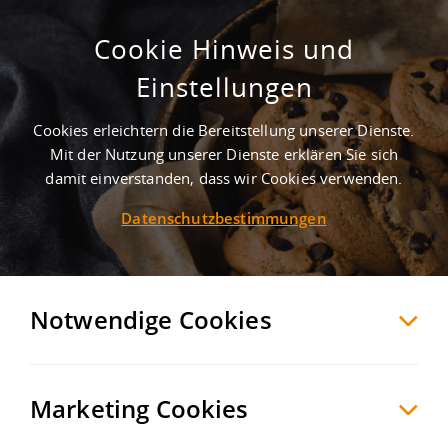
Cookie Hinweis und
Habersmühle III
Einstellungen
Neumarkt i.d.OPf.
Neumarkt in der Oberpfalz
,
Deutschland
Cookies erleichtern die Bereitstellung unserer Dienste.
Mit der Nutzung unserer Dienste erklären Sie sich
damit einverstanden, dass wir Cookies verwenden.
MERKEN
VERGLEICHEN
EXPORT PDF
Datenschutzbestimmungen
Notwendige Cookies
Marketing Cookies