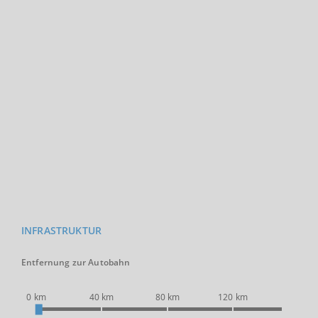
INFRASTRUKTUR
Entfernung zur Autobahn
0 km
40 km
80 km
120 km